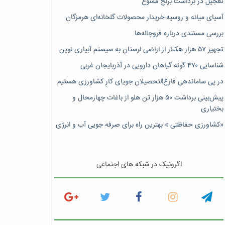
تعجیل در برداشت برنج ممنوع
آسیای میانه و روسیه خریدار محصولات گلخانه‌ای هرمزگان
بررسی مستندی درباره فروچاله‌ها
تجهیز ۵۷ هزار هکتار از اراضی لرستان به سیستم آبیاری نوین
شناسایی ۴۷٠ گونه گیاهان دارویی در آذربایجان غربی
در پی ساماندهی فارغ‌التحصیلان جویای کارِ کشاورزی هستیم
پیش‎‌بینی برداشت ۵۰ هزار تن هلو از باغات چهارمحال و
بختیاری
«کشاورزی حفاظتی » بهترین راه برای صرفه جویی آب و انرژی
اگرونیک در شبکه های اجتماعی