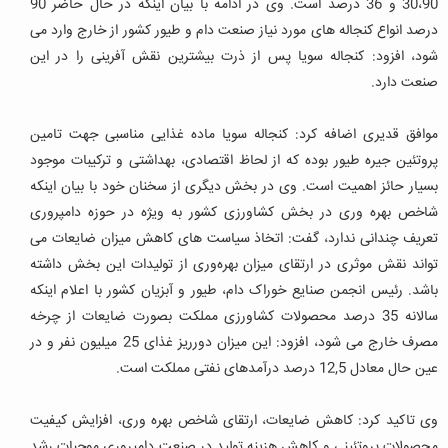
30،90 و 36 درصد است. وی در ادامه با بیان اینکه در حال حاضر 90
درصد انواع کنجاله های مورد نیاز صنعت دام و طیور کشور از خارج وارد می
شود، افزود: کنجاله سویا پس از ذرت بیشترین نقش آفرینی را در این
صنعت دارد.
موافق قدیری اضافه کرد: کنجاله سویا ماده غذایی مناسبی جهت تامین
پروتئین جیره طیور بوده که از لحاظ اقتصادی، بهداشتی و ترکیبات موجود
بسیار حائز اهمیت است. وی در بخش دیگری از سخنان خود با بیان اینکه
شاخص بهره وری در بخش کشاورزی کشور به ویژه در حوزه دامپروری
تعریف چندانی ندارد، گفت: اتخاذ سیاست های کاهش میزان ضایعات می
تواند نقش موثری در ارتقای میزان بهره‌وری از تولیدات این بخش داشته
باشد.
رئیس انجمن صنایع خوراک دام، طیور و آبزیان کشور با اعلام اینکه
سالانه 35 درصد محصولات کشاورزی مملکت بصورت ضایعات از چرخه
مصرف خارج می شود، افزود: این میزان دورریز غذای 25 میلیون نفر و در
عین حال معادل 12,5 درصد درآمدهای نفتی مملکت است.
وی تاکید کرد: کاهش ضایعات، ارتقای شاخص بهره وری، افزایش کیفیت
محصولات پروتئینی و کاهش هزینه تولید در صنعت دامپروری موجبات رشد