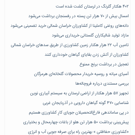
۴۰۲ هکتار گلرنگ در لرستان کشت شده است
امسال بیش از ۷۰ هزار تن پسته در رفسنجان برداشت می‌شود
دانه‌های روغنی کاملینا از کشاورزان خراسان شمالی خرید تضمینی می‌شود
مازاد تولید شالیکاران گلستانی خریداری می‌شود
تامین آب ۲۲ هزار هکتار زمین کشاورزی از طریق سدهای خراسان شمالی
کشاورزان از آتش زدن بقایای گیاهان خودداری کنند
تعجیل در برداشت برنج ممنوع
آسیای میانه و روسیه خریدار محصولات گلخانه‌ای هرمزگان
بررسی مستندی درباره فروچاله‌ها
تجهیز ۵۷ هزار هکتار از اراضی لرستان به سیستم آبیاری نوین
شناسایی ۴۷٠ گونه گیاهان دارویی در آذربایجان غربی
در پی ساماندهی فارغ‌التحصیلان جویای کارِ کشاورزی هستیم
پیش‎‌بینی برداشت ۵۰ هزار تن هلو از باغات چهارمحال و بختیاری
«کشاورزی حفاظتی » بهترین راه برای صرفه جویی آب و انرژی