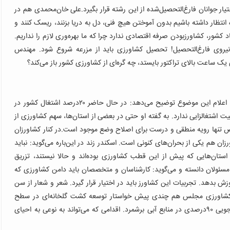
ر جوانان فارغ‌التحصیل‌شده از این رشته قرار بگیرد.علی خان‌محمدی هم در
ه انتظار داشته باشیم بدون آموختن هیچ فنی، دل به دریا بزنند، ریسک کنند و
کشور، کشاورز‌بودن صرفه اقتصادی ندارد چرا که ما بهره‌وری لازم را نداریم.
ه نیروی فارغ‌التحصیل! تحصیل کشاورزی باید از مزرعه شروع شود. مهندس
ک ساعت بالای تراکتور بایستد، چه گره‌ای از کشاورزی کشور باز می‌کند؟
کشاورزی ایران بیش از این ظرفیت اشتغال ندارد. اسکندر زند با اعلام این موضوع توضیح می‌دهد: در حال حاضر ٢٠‌درصد اشتغال کشور در
ت اشتغالزایی ندارد. به گفته او حتی در بعضی از استان‌ها، سهم کشاورزی از
و متخصص تنها رویه منطقی و درست برای اصلاح وضع موجود است.در کنار کشاورزان
ان هم یکی از بحران‌های کنونی است. اسکندر زند در این‌باره می‌گوید: نباید
تان‌هایی که پیش از این قطب کشاورزی بوده‌اند و حالا نیستند، تزریق
سئولان دانسته و می‌گوید: کارشناسان و متخصصان باید دامن کشاورزی که
موزش بدهد. تجربیات این کشاورز باید در اختیار قرار گیرد. شعر و شعار از سن
 کشاورزی مجلس هم چندی پیش خواستار توسعه کشت گلخانه‌ای در سطح
کشاورزی شد و آن را زمینه‌ساز افزایش ١٠ برابری تولید با صرفه‌جویی ٩٠‌درصدی در منابع آبی برشمرد. اقدامی که می‌تواند به نوعی به احیای