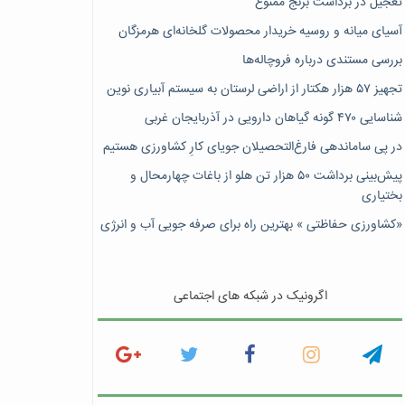
تعجیل در برداشت برنج ممنوع
آسیای میانه و روسیه خریدار محصولات گلخانه‌ای هرمزگان
بررسی مستندی درباره فروچاله‌ها
تجهیز ۵۷ هزار هکتار از اراضی لرستان به سیستم آبیاری نوین
شناسایی ۴۷٠ گونه گیاهان دارویی در آذربایجان غربی
در پی ساماندهی فارغ‌التحصیلان جویای کارِ کشاورزی هستیم
پیش‎‌بینی برداشت ۵۰ هزار تن هلو از باغات چهارمحال و
بختیاری
«کشاورزی حفاظتی » بهترین راه برای صرفه جویی آب و انرژی
اگرونیک در شبکه های اجتماعی