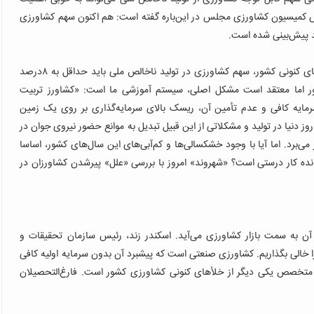
س کمیسیون کشاورزی مجلس در این‌باره گفته است: هم ‌اکنون سهم کشاورزی
به عقیده نماینده مردم بهشهر، نکا و گلوگاه، متناسب با ظرفیت‌های کنونی کشور، سهم کشاورزی در تولید ناخالص ملی باید حداقل به ٨‌درصد
ر اما معتقد است مشکل اصلی، سیستم آموزشی ما است: «کشاورز تربیت
مایه کافی و عدم تأمین آن، ریسک بالای سرمایه‌گذاری بر روی یک زمین
 دنیا در تولید و مشکلاتی از این قبیل تبدیل به موانع حضور نیروی جوان در
ی‌برد. اما آیا با وجود خشکسالی‌ها و کم‌آبی‌های این سال‌های کشور، اساسا
ده کار درستی است؟ «شهروند» امروز با بررسی «علل» پیرشدن کشاورزان در
ان سرمایه‌گذاری کشور تنها ٥‌میلیون تومان آن به سمت بازار کشاورزی می‌آید. اسکندر زند، رئیس سازمان تحقیقات و
 خالی بگذاریم. کشاورزی صنعتی است که پیشبرد آن بدون سرمایه اولیه کافی
و متخصص یکی دیگر از خلأهای کنونی کشاورزی کشور است. فارغ‌التحصیلان