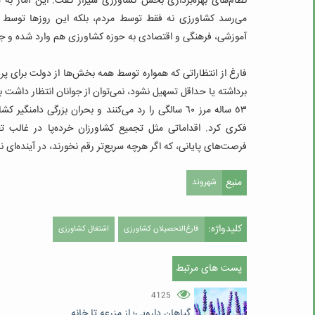
نظام‌های بهره‌برداری بخش کشاورزی شیراز گفت: این آمار به م
می‌رسد کشاورزی نه فقط توسط مردم، بلکه این روزها توسط م
آموزشی، فرهنگی و اقتصادی به حوزه کشاورزی هم وارد شده و جم
فارغ از انتظاراتی که همواره توسط همه بخش‌ها از دولت برای پر
برداشته یا حداقل تسهیل نشود، نمی‌توان از جوانان انتظار داشت بر
٥٣ ساله مرز ٦٠ سالگی را رد می‌کنند و بحران بزرگی د
فکری کرد. اقداماتی مثل تجمیع کشاورزان خرده‌پا در غالب تع
فرصت‌های پایانی، که اگر هرچه سریع‌تر رقم نخورند، در آینده‌ا
منبع
شهروند
کلیدواژه:
فارغ‌التحصیلان کشاورزی
اشتغال کشاورزی
پست های مرتبط
4125
گیاهان دارویی؛ از مزرعه تا خانه