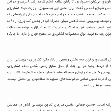
در صورت تحقق افزایش ٣ ‌درصدی سهم سرمایه‌گذاری بخش کشاورزی می‌توان امیدوار بود تا پایان برنامه ششم شاهد رشد ٨‌درصدی در این
 شورای اسلامی گفت: برای تحقق این برنامه‌ریزی، وزارت جهاد کشاورزی
موظف به افزایش ٣٠‌میلیون تنی تولید محصولات کشاورزی و ایجاد ٥٠٠‌هزار فرصت شغلی جدید در این حوزه شده است. یکی از راه‌هایی که
برای این مهم در نظر گرفته شده است، طبق آنچه در برنامه ششم توسعه پیش‌بینی شده کاهش میزان مصرف آب در بخش کشاورزی از ٩٠ به
نابع طبیعی مجلس شورای اسلامی مدیریت نادرست بازار و عرضه محصولات
کشاورزی را یکی از مشکلات این بخش خواند و گفت: هم‌اکنون ایران رتبه ١٨ تولید انواع محصولات کشاورزی در سطح جهان را دارد اما جایگاه
قتصادی و ترازنامه» بخش وسیعی از بازار مالی کشاورزی - روستایی ایران
قبت و نظارت دولت قرار دارد. به‌طوری‌که ٧٥,٩‌درصد از عرضه وجوه در این بازار از محل منابع رسمی شامل بانک کشاورزی،
غیررسمی شامل صندوق‌های قرض‌الحسنه، کاسبان محل، سلف‌خرها، آشنایان و
 بازار رسمی قادر به تأمین تمامی درخواست‌های تسهیلات متقاضیان این بخش نیست.
بسید بیشتری بدهد.
غول به کار رفته است. حسین صفایی، رئیس سازمان تعاون روستایی کشور در همایش