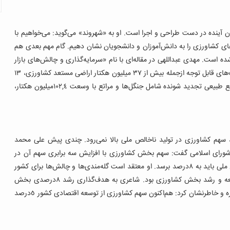
 آینده در دست طراحی و اجرا است. او به «شهروند» می‌گوید: می‌خواهیم با
های کشاورزی را به دانش‌آموزان و دانشجویان نشان دهیم. گام مهم بعدی هم
شده است. مهدی عبداللهی در مقاله‌ای با نام «سرمایه‌گذاری و چالش‌های بازار
مالی در بخش کشاورزی» نوشته است: به لحاظ دارا بودن ظرفیت‌های قابل توجه ازجمله بیش از ٣٧ میلیون هکتار اراضی مستعد کشاورزی، ١٣
میلیارد مترمکعب آب قابل استحصال، اقلیم‌های متنوع آب و منابع طبیعی تجدید‌ شونده شامل جنگل‌ها و مراتع با وسعت ١٠٢,٤‌میلیون هکتار،
ت، سهم کشاورزی در تولید ناخالص ملی بالا نمی‌رود. چندی پیش علی محمد
ورای اسلامی گفت: سهم بخش کشاورزی با افزایش سه برابری سهم آن در
اقتصاد و افزایش ٣‌درصدی سرمایه‌گذاری در آن از تولید ناخالص ملی باید به ٨‌درصد برسد. او معتقد است گله‌مندی‌ها و چالش‌ها برای کشور
کارساز نیست و باید متناسب با ظرفیت‌های موجود به فکر توسعه و رشد بخش کشاورزی بود. شاعری به هدف‌گذاری رشد ٨درصدی بخش
کشاورزی در برنامه ششم توسعه در بخش تولید ناخالص ملی اشاره و خاطرنشان کرد: هم‌اکنون سهم کشاورزی از توسعه اقتصادی کشور ٥‌درصد