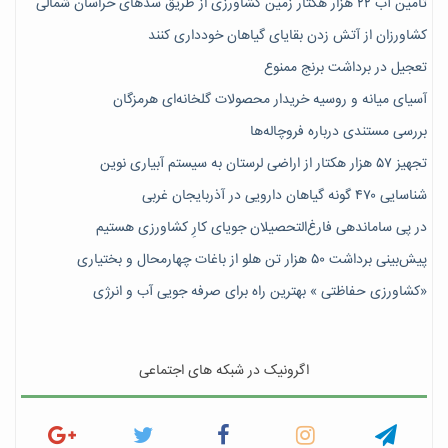
تامین آب ۲۲ هزار هکتار زمین کشاورزی از طریق سدهای خراسان شمالی
کشاورزان از آتش زدن بقایای گیاهان خودداری کنند
تعجیل در برداشت برنج ممنوع
آسیای میانه و روسیه خریدار محصولات گلخانه‌ای هرمزگان
بررسی مستندی درباره فروچاله‌ها
تجهیز ۵۷ هزار هکتار از اراضی لرستان به سیستم آبیاری نوین
شناسایی ۴۷٠ گونه گیاهان دارویی در آذربایجان غربی
در پی ساماندهی فارغ‌التحصیلان جویای کارِ کشاورزی هستیم
پیش‎‌بینی برداشت ۵۰ هزار تن هلو از باغات چهارمحال و بختیاری
«کشاورزی حفاظتی » بهترین راه برای صرفه جویی آب و انرژی
اگرونیک در شبکه های اجتماعی