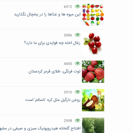
6972
این میوه ها و غذاها را در یخچال نگذارید
3086
زغال اخته چه فوایدی برای ما دارد؟
4000
توت فرنگی، طلای قرمز کردستان
2910
روغن نارگیل مثل کره 'ناسالم' است
2598
افتتاح گلخانه هیدروپونیک سبزی و صیفی در مشه