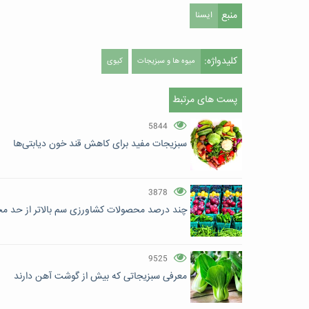
منبع
ایسنا
کلیدواژه:
میوه ها و سبزیجات
کیوی
پست های مرتبط
5844
سبزیجات مفید برای کاهش قند خون دیابتی‌ها
3878
چند درصد محصولات کشاورزی سم بالاتر از حد مجا
9525
معرفی سبزیجاتی که بیش از گوشت آهن دارند