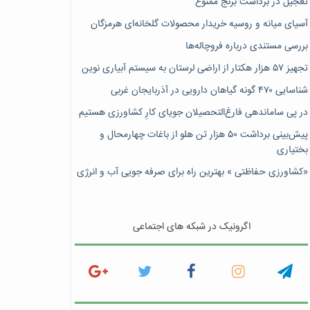
تعجیل در برداشت برنج ممنوع
آسیای میانه و روسیه خریدار محصولات گلخانه‌ای هرمزگان
بررسی مستندی درباره فروچاله‌ها
تجهیز ۵۷ هزار هکتار از اراضی لرستان به سیستم آبیاری نوین
شناسایی ۴۷٠ گونه گیاهان دارویی در آذربایجان غربی
در پی ساماندهی فارغ‌التحصیلان جویای کارِ کشاورزی هستیم
پیش‎‌بینی برداشت ۵۰ هزار تن هلو از باغات چهارمحال و
بختیاری
«کشاورزی حفاظتی » بهترین راه برای صرفه جویی آب و انرژی
اگرونیک در شبکه های اجتماعی