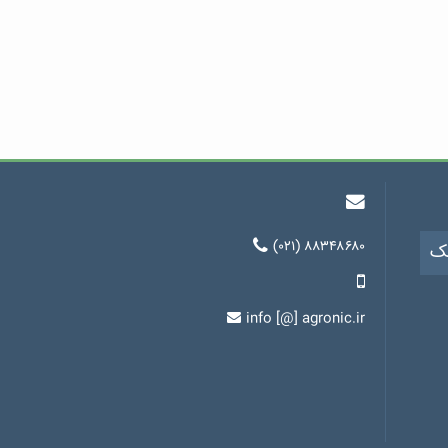
(۰۲۱) ۸۸۳۴۸۶۸۰
یک
info [@] agronic.ir