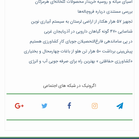
آسیای میانه و روسیه خریدار محصولات گلخانه‌ای هرمزگان
بررسی مستندی درباره فروچاله‌ها
تجهیز ۵۷ هزار هکتار از اراضی لرستان به سیستم آبیاری نوین
شناسایی ۴۷٠ گونه گیاهان دارویی در آذربایجان غربی
در پی ساماندهی فارغ‌التحصیلان جویای کارِ کشاورزی هستیم
پیش‎‌بینی برداشت ۵۰ هزار تن هلو از باغات چهارمحال و بختیاری
«کشاورزی حفاظتی » بهترین راه برای صرفه جویی آب و انرژی
اگرونیک در شبکه های اجتماعی