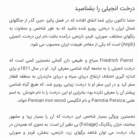
درخت انجیلی را بشناسید
حتما تاکنون برای شما اتفاق افتاده که در فصل پائیز، حین گذر از جنگل‏های
شمال ایران با درختی روبرو شده باشید که به طور شاخص و متفاوت به
رنگ‏های مختلف، صورتی، قرمز، نارنجی درآمده باشد؛ نام این درخت، انجیلی
(Anjili)
است که یکی از مفاخر طبیعت ایران محسوب می ‏شود.
Friedrich Parrot
سیاح و طبیعی دان آلمانی نخستین کسی است که
درخت انجیلی را به جامعه گیاه‏ شناسی معرفی کرد. او در سال 1811م برای
اندازه گیری اختلاف ارتفاع دریای سیاه و دریای مازندران به منطقه قفقاز
سفر کرد و در این سفر او با درخت زیبایی روبرو شد، که هیچ گیاه شناسی
پیشتر آن را معرفی نکرده بود؛ بنابراین او این درخت را با نام خودش به اسم
علمی
Parrotia Persica
و نام انگلیسی
Persian iron wood
خواند
.
نخستین ویژگی بسیار شاخص این درخت که آن را بسیار زیبا و مشهور
ساخته، خزان رنگارنگ
(Foliage)
بی‏ نظیر آن است. به نحوی که همزمان در
یک درخت می ‏توان شاهد برگ‏های زرد، نارنجی، بنفش، قرمز و صورتی