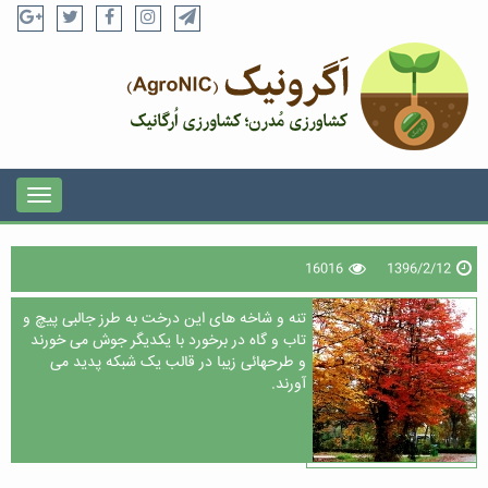
16016
1396/2/12
تنه و شاخه‏ های این درخت به طرز جالبی پیچ و
تاب و گاه در برخورد با یکدیگر جوش می‏ خورند
و طرح‏هائی زیبا در قالب یک شبکه پدید می‏
آورند.