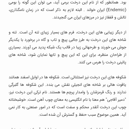
بود
.
همانطور که از نام این درخت برمی ‏آید، می‏ توان این گونه را بومی
(Endemic)
ایران خواند . البته لازم به ذکر است که در زمان نام‏گذاری،
تالش و قفقاز نیز در مرزهای ایران می‏ گنجیدند
.
از دیگر زیبایی‏ های این درخت، فرم‏ های بسیار زیبای تنه‏ آن است. تنه و
شاخه‏ های این درخت به طرز جالبی پیچ و تاب و گاه در برخورد با یکدیگر
جوش می‏ خورند و طرح‏هائی زیبا در قالب یک شبکه پدید می‏ آورند. بسیاری
از طراحان منظره، برای این که این پیچ و تاب‏ها نمایان شود، شاخه‏ های
پائینی درخت را هرس می‏ کنند
.
شکوفه‏ های این درخت نیز استثنائی است. شکوفه‏ ها در اوایل اسفند همانند
یاقوت‏ هائی بر شاخه ‏های انجیلی نقش می‏ بندد. این شکوفه‏ ها گلبرگی
ندارند و رنگ قرمزشان را وامدار پرچم ‏ها هستند
.
نام ترکی این درخت نیز،
"دمیر آقاجی" هم معنا با نام انگلیسی به معنای چوب آهن است. خوشبختانه
چوب این درخت آنقدر محکم و سفت است که در امور صنعتی به کار نمی‏
آید. همین موضوع سبب حفظ و گسترش آن شده است
.