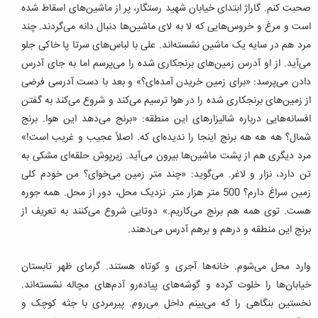
صحبت کنم. گاراژ ابتدای خیابان شهید رستگار، پر از ماشین‌های اسقاط شده
است و مرغ و خروس‌هایی که لا به لای ماشین‌ها دنبال دانه می‌گردند. چند
مرد هم در سایه یک ماشین نشسته‌اند. علی با لباس‌های سرتا پا خاکی جلو
می‌آید. از او آدرس زمین‌های برنجکاری شده را می‌پرسم اما به جای آدرس
دادن می‌پرسد: «برای زمین خریدن آمده‌ای؟» و بعد با دست آدرسی فرضی
از زمین‌های برنجکاری شده را در هوا ترسیم می‌کند و شروع می‌کند به گفتن
افسانه‌هایی درباره شالیزارهای این منطقه: «برنج می‌دهد این هوا. برنج
شمال؟ هه هه هه برنج اینجا را ندیده‌ای که. اصلاً عجیب و غریب است!»
مرد دیگری هم از پشت ماشین‌ها بیرون می‌آید. زیرپوش حلقه‌ای مشکی به
تن دارد، نزار و لاغر. می‌گوید: «چند متر زمین می‌خوای؟ من خودم کلی
زمین سراغ دارم؟ 500 متر هزار متر. نزدیک محل، دور از محل. همه جوره
هست. توی همه هم برنج می‌کاریم.» دوتایی شروع می‌کنند به تعریف از
برنج این منطقه و درهم و برهم آدرس می‌دهند.
وارد محل می‌شوم. خانه‌ها آجری و کوتاه هستند. گرمای ظهر تابستان
خیابان‌ها را خلوت کرده و گوشه‌های پیاده‌رو آدم‌های مچاله نشسته‌اند.
نخستین بنگاهی را که می‌بینم داخل می‌روم. پیرمردی با جثه کوچک و