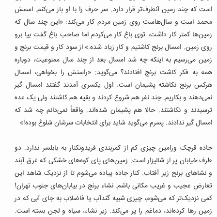
است که چند زمین آنطرف‌تر قرار دارد. سر حرف را با او باز می‌کنم. اسمش
محمد است و سال‌هاست روی زمین مردم کار می‌کند: «این چند سال که
زمین‌ها کمتر کار داشت، توی باغ کار می‌کردم اما صاحب باغ گفت بیا برو
روی زمین. امسال برنج کاشتیم و کار زیاد شده.» از سود کار و قیمت برنج و
زمین می‌رسیم به اینکه چه شد امسال بعد از چند سال ممنوعیت، دوباره
همه به فکر کاشت برنج افتادند؟ می‌گوید: «راستش را بخواهی، امسال
هرکس برنج نکاشته پشیمان است. اول یکسری آمدند گفتند امسال گیر
نمی‌دهند و بکاریم. چند نفر هم شروع کردند و بقیه هم کاشتند ولی یک عده
ترسیدند و نکاشتند. حالا هم پشیمان شده‌اند. واقعاً نمی‌دانم چه شد که
امسال گیر ندادند. پسرم می‌گوید شاید برای انتخابات سرشان شلوغ بوده!»
جاده قرچک ورامین چیزی کم از کمربندی‌ فریدونکنار به بابلسر ندارد. دو
طرف خیابان پر از شالیزار است. زمین‌های پای کوه‌های خشکی که غرق آبند
و نشا‌های برنج زیر آفتاب. کنار جاده پیاده می‌شوم تا از نزدیک شاهد این
تعارض عجیب و غریب مکانی باشم. نشاء برنج در بیابان‌های جنوب تهران!
کمی نزدیک‌تر که می‌شوم، چیزی شبیه گندآب یا فاضلاب به جای آبی که در
زمین رها کرده‌اند، دماغم را پر می‌کند. زیر نشاء، سیاه و لجن بسته است.