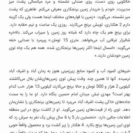
خالکوبی روی دست، روی صندلی نشسته و مرد میانسالی پشت میز
مدیریت. خودم را خریدار زمین برنجکاری معرفی می‌کنم. طاهری که پشت
میز نشسته، می‌گوید: «زمین با قواره‌های مختلف اینجا هست ولی یک گزینه
دارم 2 هکتاری، تویش برنج می‌کارند. روزی یک ساعت و نیم حقابه دارد.
برای برنج هم یک چاه دارد که شبانه روز زمین را سیراب می‌کند. بالاخره
شالیزار غرقابی آب می‌خواهد. متری 15 تومان.» پیرمرد با صدایی خفه
می‌گوید: «امسال اینجا اکثر زمین‌ها برنجکاری شده. همه هم یک چاه توی
زمین خودشان دارند.»
خبرهای کمبود آب و کمبود منابع زیرزمینی هنوز به زمان آباد و اشرف آباد
نرسیده. آنها تا همین چند وقت پیش توی زمین‌های‌شان بلال می‌کاشتند
کیلویی 2 هزار و 500 تومان و حالا برنج می‌کارند کیلویی 13 هزار. خب کدام
بهتر است؟ مهدی نبش میدان امام حسین بنگاه دارد. او ما را به سمت
جاده‌های خاکی پشت اشرف آباد می‌برد تا زمین‌های برنجکاری را نشان‌مان
دهد. توی راه از قیمت‌های زمین می‌گوید. او از کاشت برنج در این منطقه
اطلاعات جالبی دارد: «نخستین بار 5 یا 6 سال پیش یک نفر به سرش زد که
توی این زمین‌ها برنج بکارد. 4 هکتار را زیر کشت برد و محصول واقعاً خوبی
گرفت. سال بعد همه زمین‌ها پر از برنج شد. محلی‌ها که دیدند واقعاً برنج،