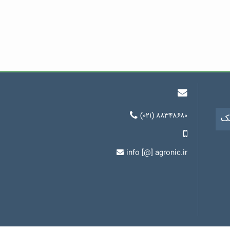
(۰۲۱) ۸۸۳۴۸۶۸۰
یک
info [@] agronic.ir