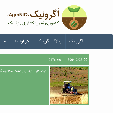
اگرونیک
وبلاگ اگرونیک
درباره ما
تماس
2176
1396/12/23
کُردستان رتبه اوّل کشت مکانیزه گ