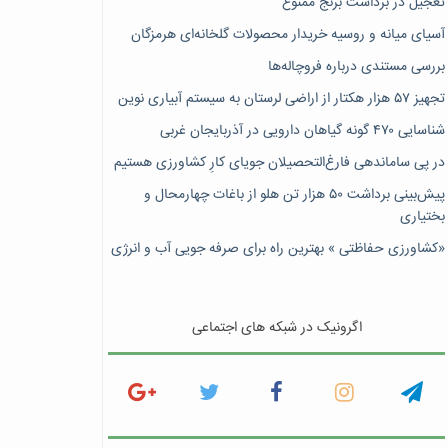
تعجیل در برداشت برنج ممنوع
آسیای میانه و روسیه خریدار محصولات گلخانه‌ای هرمزگان
بررسی مستندی درباره فروچاله‌ها
تجهیز ۵۷ هزار هکتار از اراضی لرستان به سیستم آبیاری نوین
شناسایی ۴۷٠ گونه گیاهان دارویی در آذربایجان غربی
در پی ساماندهی فارغ‌التحصیلان جویای کارِ کشاورزی هستیم
پیش‎‌بینی برداشت ۵۰ هزار تن هلو از باغات چهارمحال و
بختیاری
«کشاورزی حفاظتی » بهترین راه برای صرفه جویی آب و انرژی
اگرونیک در شبکه های اجتماعی