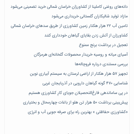
دانه‌های روغنی کاملینا از کشاورزان خراسان شمالی خرید تضمینی می‌شود
مازاد تولید شالیکاران گلستانی خریداری می‌شود
تامین آب ۲۲ هزار هکتار زمین کشاورزی از طریق سدهای خراسان شمالی
کشاورزان از آتش زدن بقایای گیاهان خودداری کنند
تعجیل در برداشت برنج ممنوع
آسیای میانه و روسیه خریدار محصولات گلخانه‌ای هرمزگان
بررسی مستندی درباره فروچاله‌ها
تجهیز ۵۷ هزار هکتار از اراضی لرستان به سیستم آبیاری نوین
شناسایی ۴۷٠ گونه گیاهان دارویی در آذربایجان غربی
در پی ساماندهی فارغ‌التحصیلان جویای کارِ کشاورزی هستیم
پیش‎‌بینی برداشت ۵۰ هزار تن هلو از باغات چهارمحال و بختیاری
«کشاورزی حفاظتی » بهترین راه برای صرفه جویی آب و انرژی