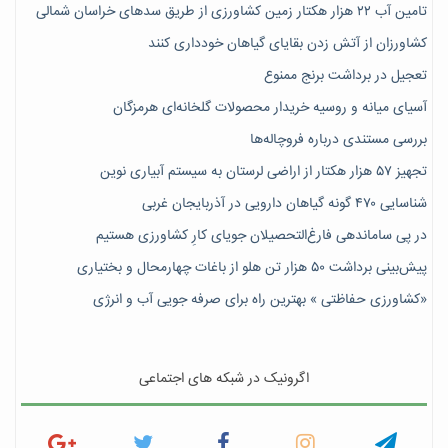
تامین آب ۲۲ هزار هکتار زمین کشاورزی از طریق سدهای خراسان شمالی
کشاورزان از آتش زدن بقایای گیاهان خودداری کنند
تعجیل در برداشت برنج ممنوع
آسیای میانه و روسیه خریدار محصولات گلخانه‌ای هرمزگان
بررسی مستندی درباره فروچاله‌ها
تجهیز ۵۷ هزار هکتار از اراضی لرستان به سیستم آبیاری نوین
شناسایی ۴۷٠ گونه گیاهان دارویی در آذربایجان غربی
در پی ساماندهی فارغ‌التحصیلان جویای کارِ کشاورزی هستیم
پیش‎‌بینی برداشت ۵۰ هزار تن هلو از باغات چهارمحال و بختیاری
«کشاورزی حفاظتی » بهترین راه برای صرفه جویی آب و انرژی
اگرونیک در شبکه های اجتماعی