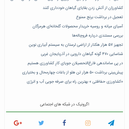
کشاورزان از آتش زدن بقایای گیاهان خودداری کنند
تعجیل در برداشت برنج ممنوع
آسیای میانه و روسیه خریدار محصولات گلخانه‌ای هرمزگان
بررسی مستندی درباره فروچاله‌ها
تجهیز ۵۷ هزار هکتار از اراضی لرستان به سیستم آبیاری نوین
شناسایی ۴۷٠ گونه گیاهان دارویی در آذربایجان غربی
در پی ساماندهی فارغ‌التحصیلان جویای کارِ کشاورزی هستیم
پیش‎‌بینی برداشت ۵۰ هزار تن هلو از باغات چهارمحال و بختیاری
«کشاورزی حفاظتی » بهترین راه برای صرفه جویی آب و انرژی
اگرونیک در شبکه های اجتماعی