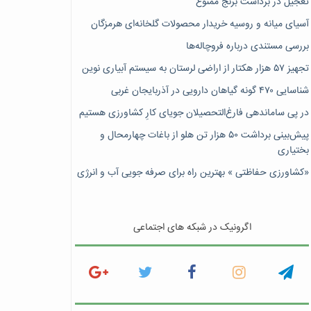
تعجیل در برداشت برنج ممنوع
آسیای میانه و روسیه خریدار محصولات گلخانه‌ای هرمزگان
بررسی مستندی درباره فروچاله‌ها
تجهیز ۵۷ هزار هکتار از اراضی لرستان به سیستم آبیاری نوین
شناسایی ۴۷٠ گونه گیاهان دارویی در آذربایجان غربی
در پی ساماندهی فارغ‌التحصیلان جویای کارِ کشاورزی هستیم
پیش‎‌بینی برداشت ۵۰ هزار تن هلو از باغات چهارمحال و
بختیاری
«کشاورزی حفاظتی » بهترین راه برای صرفه جویی آب و انرژی
اگرونیک در شبکه های اجتماعی