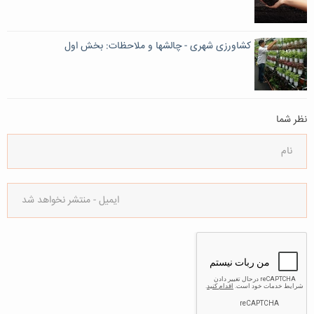
کشاورزی شهری - چالشها و ملاحظات: بخش اول
نظر شما