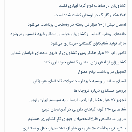
کشاورزان در ساعات اوج گرما آبیاری نکنند
۴۰۲ هکتار گلرنگ در لرستان کشت شده است
امسال بیش از ۷۰ هزار تن پسته در رفسنجان برداشت می‌شود
دانه‌های روغنی کاملینا از کشاورزان خراسان شمالی خرید تضمینی می‌شود
مازاد تولید شالیکاران گلستانی خریداری می‌شود
تامین آب ۲۲ هزار هکتار زمین کشاورزی از طریق سدهای خراسان شمالی
کشاورزان از آتش زدن بقایای گیاهان خودداری کنند
تعجیل در برداشت برنج ممنوع
آسیای میانه و روسیه خریدار محصولات گلخانه‌ای هرمزگان
بررسی مستندی درباره فروچاله‌ها
تجهیز ۵۷ هزار هکتار از اراضی لرستان به سیستم آبیاری نوین
شناسایی ۴۷٠ گونه گیاهان دارویی در آذربایجان غربی
در پی ساماندهی فارغ‌التحصیلان جویای کارِ کشاورزی هستیم
پیش‎‌بینی برداشت ۵۰ هزار تن هلو از باغات چهارمحال و بختیاری