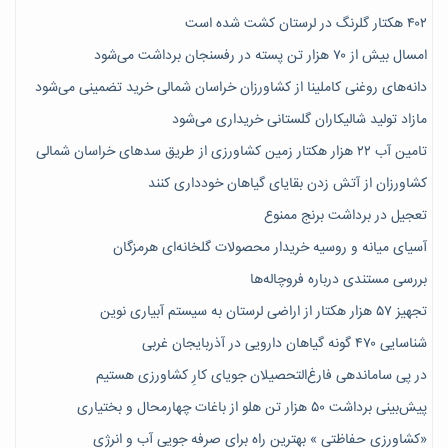
۴۰۲ هکتار گلرنگ در لرستان کشت شده است
امسال بیش از ۷۰ هزار تن پسته در رفسنجان برداشت می‌شود
دانه‌های روغنی کاملینا از کشاورزان خراسان شمالی خرید تضمینی می‌شود
مازاد تولید شالیکاران گلستانی خریداری می‌شود
تامین آب ۲۲ هزار هکتار زمین کشاورزی از طریق سدهای خراسان شمالی
کشاورزان از آتش زدن بقایای گیاهان خودداری کنند
تعجیل در برداشت برنج ممنوع
آسیای میانه و روسیه خریدار محصولات گلخانه‌ای هرمزگان
بررسی مستندی درباره فروچاله‌ها
تجهیز ۵۷ هزار هکتار از اراضی لرستان به سیستم آبیاری نوین
شناسایی ۴۷٠ گونه گیاهان دارویی در آذربایجان غربی
در پی ساماندهی فارغ‌التحصیلان جویای کارِ کشاورزی هستیم
پیش‎‌بینی برداشت ۵۰ هزار تن هلو از باغات چهارمحال و بختیاری
«کشاورزی حفاظتی » بهترین راه برای صرفه جویی آب و انرژی