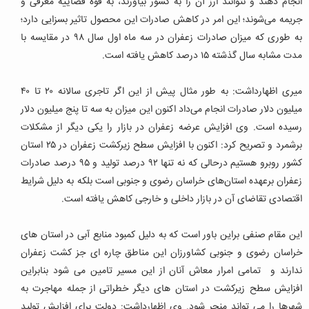
انجام دهند و نتوانند ارز آن را به کشور بیاورند، به قوه قضاییه معرفی و
جریمه می‌شوند؛ این امر در کاهش صادرات این محصول تاثیر بسزایی دارد؛
به طوری که میزان صادرات زعفران در سه ماه اول سال ۹۸ در مقایسه با
مدت مشابه سال گذشته ۱۵ درصد کاهش یافته است.
میری اظهارداشت: به طور مثال پیش از این اگر تاجری سالانه ۲۰ تا ۴۰
میلیون دلار صادرات انجام می‌داد اکنون این میزان به سه تا پنج میلیون دلار
رسیده است. وی افزایش عرضه زعفران در بازار را یکی دیگر از مشکلات
برشمرد و تصریح کرد: اکنون با افزایش سطح زیرکشت زعفران در ۲۵ استان
کشور روبرو هستیم درحالی که نه تنها ۹۲ درصد تولید و ۹۵ درصد صادرات
زعفران برعهده استان‌های خراسان رضوی و جنوبی است بلکه به دلیل شرایط
اقتصادی تقاضای آن در بازار داخلی و خارجی کاهش یافته است.
این مقام صنفی براین باور است که به دلیل کمبود منابع آبی در استان های
خراسان رضوی و جنوبی کشاورزان این مناطق چاره ای جز کشت زعفران
ندارند و تمامی امرار معاش آنان از این مسیر تامین می شود بنابراین
افزایش سطح زیرکشت در استان های دیگر خطراتی از جمله مهاجرت به
شهرها را می تواند منجر شود. وی اظهارداشت: دولت برای افزایش تولید