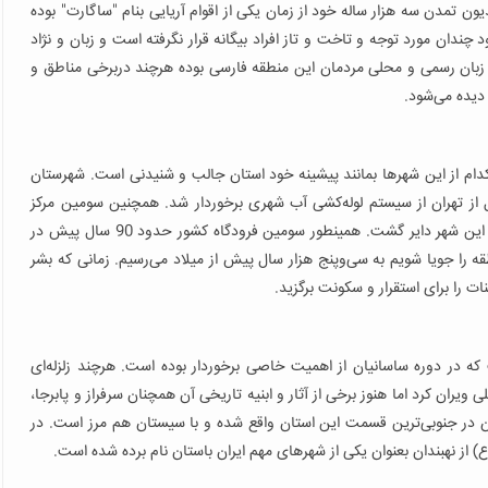
ون تمدن سه هزار ساله خود از زمان یکی از اقوام آریایی بنام "ساگارت" بوده
دان مورد توجه و تاخت و تاز افراد بیگانه قرار نگرفته است و زبان و نژاد
زبان رسمی و محلی مردمان این منطقه فارسی بوده هرچند دربرخی مناطق و
 دیده می‌شود.
که پیشینه هر کدام از این شهرها بمانند پیشینه خود استان جالب و شنیدنی است. شهرستان
 از تهران از سیستم لوله‌کشی آب شهری برخوردار شد. همچنین سومین مرکز
آموزشی ایران بنام "مدرسه شوکتیه" بعد از دارالفنون و رشدیه در این شهر دایر گشت. همینطور سومین فرودگاه کشور حدود 90 سال پیش در
ه را جویا شویم به سی‌وپنج هزار سال پیش از میلاد می‌رسیم. زمانی که بشر
ه در دوره ساسانیان از اهمیت خاصی برخوردار بوده است. هرچند زلزله‌ای
 شهر"تون" یا همان"فردوس" امروزی را درسال 1347 به کلی ویران کرد اما هنوز برخی از آثار و ابنیه تاریخی آن همچنان سرفراز و پابرجا،
ن در جنوبی‌ترین قسمت این استان واقع شده و با سیستان هم مرز است. در
 از نهبندان بعنوان یکی از شهرهای مهم ایران باستان نام برده شده است.