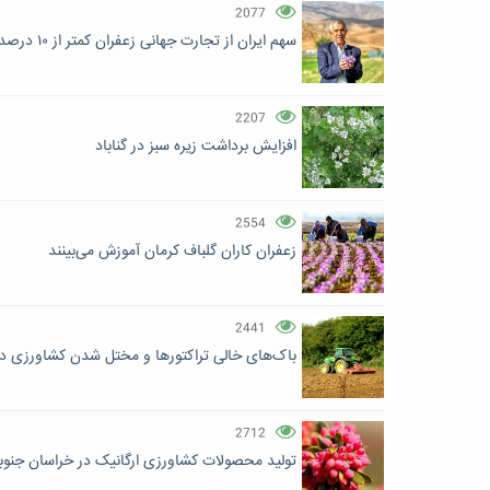
2077
سهم ایران از تجارت جهانی زعفران کمتر از ۱۰ درصد است
2207
افزایش برداشت زیره سبز در گناباد
2554
زعفران کاران گلباف کرمان آموزش می‌بینند
2441
باک‌های خالی تراکتورها و مختل شدن کشاورزی د
2712
تولید محصولات کشاورزی ارگانیک در خراسان جنوب