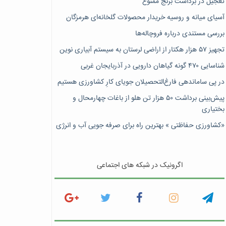
تعجیل در برداشت برنج ممنوع
آسیای میانه و روسیه خریدار محصولات گلخانه‌ای هرمزگان
بررسی مستندی درباره فروچاله‌ها
تجهیز ۵۷ هزار هکتار از اراضی لرستان به سیستم آبیاری نوین
شناسایی ۴۷٠ گونه گیاهان دارویی در آذربایجان غربی
در پی ساماندهی فارغ‌التحصیلان جویای کارِ کشاورزی هستیم
پیش‎‌بینی برداشت ۵۰ هزار تن هلو از باغات چهارمحال و
بختیاری
«کشاورزی حفاظتی » بهترین راه برای صرفه جویی آب و انرژی
اگرونیک در شبکه های اجتماعی