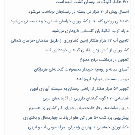
۴۰۲ هکتار گلرنگ در لرستان کشت شده است
امسال بیش از ۷۰ هزار تن پسته در رفسنجان برداشت می‌شود
دانه‌های روغنی کاملینا از کشاورزان خراسان شمالی خرید تضمینی می‌شود
مازاد تولید شالیکاران گلستانی خریداری می‌شود
تامین آب ۲۲ هزار هکتار زمین کشاورزی از طریق سدهای خراسان شمالی
کشاورزان از آتش زدن بقایای گیاهان خودداری کنند
تعجیل در برداشت برنج ممنوع
آسیای میانه و روسیه خریدار محصولات گلخانه‌ای هرمزگان
بررسی مستندی درباره فروچاله‌ها
تجهیز ۵۷ هزار هکتار از اراضی لرستان به سیستم آبیاری نوین
شناسایی ۴۷٠ گونه گیاهان دارویی در آذربایجان غربی
در پی ساماندهی فارغ‌التحصیلان جویای کارِ کشاورزی هستیم
پیش‎‌بینی برداشت ۵۰ هزار تن هلو از باغات چهارمحال و بختیاری
«کشاورزی حفاظتی » بهترین راه برای صرفه جویی آب و انرژی