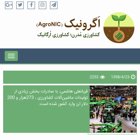
2253
1398/4/23
قربانعلی هاشمی: با صادرات بخش زیادی از
تولیدات ماشین‌آلات کشاورزی ، 273هزار و 200
دلار ارز وارد کشور شده است.