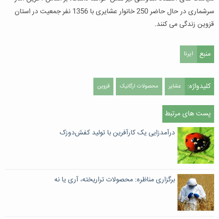
سرشماری در حال حاضر 250 خانوار عشایری با 1356 نفر جمعیت در استان
قزوین زندگی می کنند.
منبع
ایرنا
کلیدواژه:
عشایر
محصولات ارگانیک
قزوین
پست های مرتبط
درآمدزایی یک کارآفرین با تولید کفش‌دوزک
برگزاری مناظره: محصولات تراریخته، آری یا نه