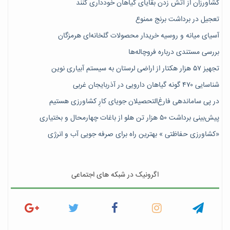
کشاورزان از آتش زدن بقایای گیاهان خودداری کنند
تعجیل در برداشت برنج ممنوع
آسیای میانه و روسیه خریدار محصولات گلخانه‌ای هرمزگان
بررسی مستندی درباره فروچاله‌ها
تجهیز ۵۷ هزار هکتار از اراضی لرستان به سیستم آبیاری نوین
شناسایی ۴۷٠ گونه گیاهان دارویی در آذربایجان غربی
در پی ساماندهی فارغ‌التحصیلان جویای کارِ کشاورزی هستیم
پیش‎‌بینی برداشت ۵۰ هزار تن هلو از باغات چهارمحال و بختیاری
«کشاورزی حفاظتی » بهترین راه برای صرفه جویی آب و انرژی
اگرونیک در شبکه های اجتماعی