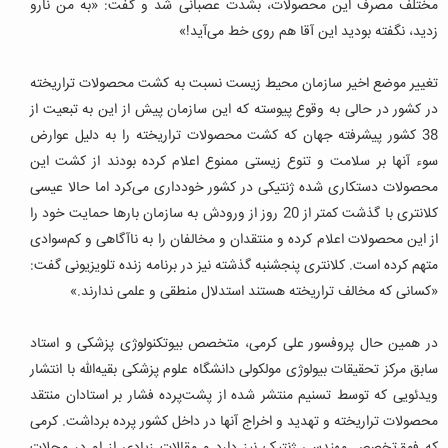
مختلف مصرف این محصولات، بشدت عصبانی شد و گفت: «به من نارو
زدید، نگفته بودید این آقا هم روی خط می‌آید!»
تغییر موضع اخیر سازمان محیط زیست نسبت به کشت محصولات تراریخته
در کشور در حالی به وقوع پیوسته که این سازمان پیش از این به تبعیت از
38 کشور پیشرفته جهان که کشت محصولات تراریخته را به دلیل عوارض
سوء آنها بر سلامت و تنوع زیستی ممنوع اعلام کرده بودند از کشت این
محصولات دستکاری شده ژنتیکی در کشور خودداری می‌کرد اما حالا عیسی
کلانتری با گذشت کمتر از 20 روز از ورودش به سازمان بارها حمایت خود را
از این محصولات اعلام کرده و منتقدان و مخالفان را به ناآگاهی و کم‌سوادی
متهم کرده است. کلانتری پنجشنبه گذشته نیز در برنامه زنده تلویزیونی گفت:
«کسانی که مخالف تراریخته هستند استدلال منطقی و علمی ندارند.»
در همین حال پروفسور علی کرمی، متخصص بیوتکنولوژی پزشکی و استاد
سابق مرکز تحقیقات بیولوژی مولکولی دانشگاه علوم پزشکی بقیه‌الله با انتشار
ویدئویی که توسط تسنیم منتشر شده از پشت‌پرده فشار بر استادان منتقد
محصولات تراریخته و تهدید و اخراج آنها در داخل کشور پرده برداشت. کرمی
که فوق‌تخصص مهندسی ژنتیک نیز دارد و مقالات زیادی از او در مجلات