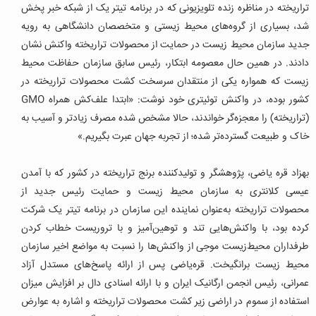
تراریخته در مناظره زنده تلویزیونی که در برنامه تیتر یک از شبکه خبر پخش
شد، بسیاری از گروه‌های محیط‌ زیستی و متخصصان دانشگاهی به رویه
جدید سازمان محیط زیست در حمایت از محصولات تراریخته واکنش نشان
دادند. در همین حال معصومه ابتکار، رئیس سابق سازمان حفاظت محیط
زیست که همواره یکی از منتقدان سرسخت کشت محصولات تراریخته در
کشور بوده، در واکنش توئیتری خود نوشت: «ابتدا علف‌کش همراه GMO
(تراریخته) را معجزه‌گر خواندند، حالا مشخص شده مصرف زیادتر و آسیب به
خاک و طبیعت گسترده‌تر شده؛ از تجربه جهان عبرت بگیریم.»
بهزاد قره یاضی، پژوهشگر و تولید‌کننده برنج تراریخته در کشور که با آمدن
عیسی کلانتری به سازمان محیط زیست و حمایت رئیس جدید از
محصولات تراریخته به‌عنوان نماینده این سازمان در برنامه تیتر یک شرکت
کرده بود، با واکنش‌هایی تند و توهین‌آمیز و با تروریست خطاب کردن
طرفداران محیط‌زیست موجی از واکنش‌ها را نسبت به مواضع اخیر سازمان
محیط زیست برانگیخت. قره‌یاضی پس از ارائه پاسخ‌های مستدل آزاد
عمرانی، رئیس انجمن ارگانیک ایران و با ارائه اسنادی دال بر افزایش میزان
استفاده از سموم در اراضی زیر کشت محصولات تراریخته و اشاره به عوارض