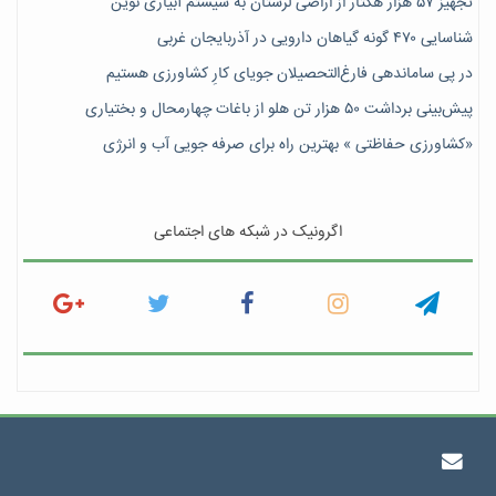
تجهیز ۵۷ هزار هکتار از اراضی لرستان به سیستم آبیاری نوین
شناسایی ۴۷٠ گونه گیاهان دارویی در آذربایجان غربی
در پی ساماندهی فارغ‌التحصیلان جویای کارِ کشاورزی هستیم
پیش‎‌بینی برداشت ۵۰ هزار تن هلو از باغات چهارمحال و بختیاری
«کشاورزی حفاظتی » بهترین راه برای صرفه جویی آب و انرژی
اگرونیک در شبکه های اجتماعی