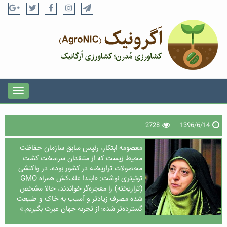
2728
1396/6/14
معصومه ابتکار، رئیس سابق سازمان حفاظت
محیط زیست که از منتقدان سرسخت کشت
محصولات تراریخته در کشور بوده، در واکنشی
توئیتری نوشت: «ابتدا علف‌کش همراه GMO
(تراریخته) را معجزه‌گر خواندند، حالا مشخص
شده مصرف زیادتر و آسیب به خاک و طبیعت
گسترده‌تر شده؛ از تجربه جهان عبرت بگیریم.»