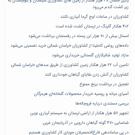
پاییز امسال ۳۸ هزار هکتار از زمین های کشاورزی سیستان و بلوچستان به
زیر کشت گندم می‌رود
کشاورزان در ساعات اوج گرما آبیاری نکنند
۴۰۲ هکتار گلرنگ در لرستان کشت شده است
امسال بیش از ۷۰ هزار تن پسته در رفسنجان برداشت می‌شود
دانه‌های روغنی کاملینا از کشاورزان خراسان شمالی خرید تضمینی می‌شود
مازاد تولید شالیکاران گلستانی خریداری می‌شود
تامین آب ۲۲ هزار هکتار زمین کشاورزی از طریق سدهای خراسان شمالی
کشاورزان از آتش زدن بقایای گیاهان خودداری کنند
تعجیل در برداشت برنج ممنوع
آسیای میانه و روسیه خریدار محصولات گلخانه‌ای هرمزگان
بررسی مستندی درباره فروچاله‌ها
تجهیز ۵۷ هزار هکتار از اراضی لرستان به سیستم آبیاری نوین
شناسایی ۴۷٠ گونه گیاهان دارویی در آذربایجان غربی
در پی ساماندهی فارغ‌التحصیلان جویای کارِ کشاورزی هستیم