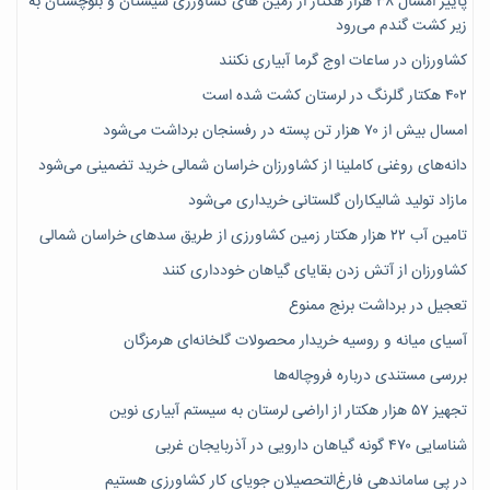
پاییز امسال ۳۸ هزار هکتار از زمین های کشاورزی سیستان و بلوچستان به
زیر کشت گندم می‌رود
کشاورزان در ساعات اوج گرما آبیاری نکنند
۴۰۲ هکتار گلرنگ در لرستان کشت شده است
امسال بیش از ۷۰ هزار تن پسته در رفسنجان برداشت می‌شود
دانه‌های روغنی کاملینا از کشاورزان خراسان شمالی خرید تضمینی می‌شود
مازاد تولید شالیکاران گلستانی خریداری می‌شود
تامین آب ۲۲ هزار هکتار زمین کشاورزی از طریق سدهای خراسان شمالی
کشاورزان از آتش زدن بقایای گیاهان خودداری کنند
تعجیل در برداشت برنج ممنوع
آسیای میانه و روسیه خریدار محصولات گلخانه‌ای هرمزگان
بررسی مستندی درباره فروچاله‌ها
تجهیز ۵۷ هزار هکتار از اراضی لرستان به سیستم آبیاری نوین
شناسایی ۴۷٠ گونه گیاهان دارویی در آذربایجان غربی
در پی ساماندهی فارغ‌التحصیلان جویای کارِ کشاورزی هستیم