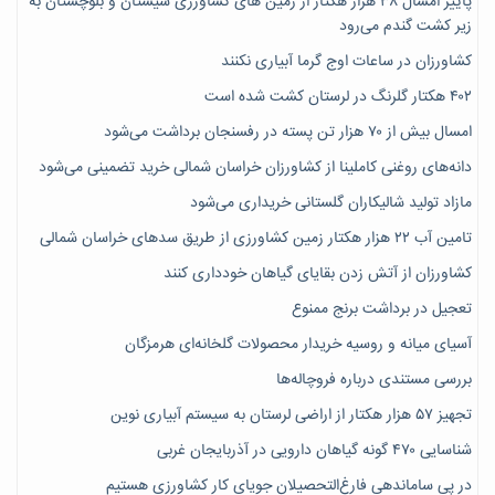
پاییز امسال ۳۸ هزار هکتار از زمین های کشاورزی سیستان و بلوچستان به
زیر کشت گندم می‌رود
کشاورزان در ساعات اوج گرما آبیاری نکنند
۴۰۲ هکتار گلرنگ در لرستان کشت شده است
امسال بیش از ۷۰ هزار تن پسته در رفسنجان برداشت می‌شود
دانه‌های روغنی کاملینا از کشاورزان خراسان شمالی خرید تضمینی می‌شود
مازاد تولید شالیکاران گلستانی خریداری می‌شود
تامین آب ۲۲ هزار هکتار زمین کشاورزی از طریق سدهای خراسان شمالی
کشاورزان از آتش زدن بقایای گیاهان خودداری کنند
تعجیل در برداشت برنج ممنوع
آسیای میانه و روسیه خریدار محصولات گلخانه‌ای هرمزگان
بررسی مستندی درباره فروچاله‌ها
تجهیز ۵۷ هزار هکتار از اراضی لرستان به سیستم آبیاری نوین
شناسایی ۴۷٠ گونه گیاهان دارویی در آذربایجان غربی
در پی ساماندهی فارغ‌التحصیلان جویای کارِ کشاورزی هستیم