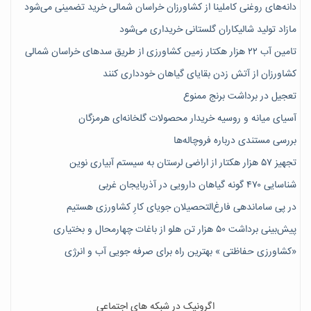
دانه‌های روغنی کاملینا از کشاورزان خراسان شمالی خرید تضمینی می‌شود
مازاد تولید شالیکاران گلستانی خریداری می‌شود
تامین آب ۲۲ هزار هکتار زمین کشاورزی از طریق سدهای خراسان شمالی
کشاورزان از آتش زدن بقایای گیاهان خودداری کنند
تعجیل در برداشت برنج ممنوع
آسیای میانه و روسیه خریدار محصولات گلخانه‌ای هرمزگان
بررسی مستندی درباره فروچاله‌ها
تجهیز ۵۷ هزار هکتار از اراضی لرستان به سیستم آبیاری نوین
شناسایی ۴۷٠ گونه گیاهان دارویی در آذربایجان غربی
در پی ساماندهی فارغ‌التحصیلان جویای کارِ کشاورزی هستیم
پیش‎‌بینی برداشت ۵۰ هزار تن هلو از باغات چهارمحال و بختیاری
«کشاورزی حفاظتی » بهترین راه برای صرفه جویی آب و انرژی
اگرونیک در شبکه های اجتماعی