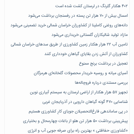
۴۰۲ هکتار گلرنگ در لرستان کشت شده است
امسال بیش از ۷۰ هزار تن پسته در رفسنجان برداشت می‌شود
دانه‌های روغنی کاملینا از کشاورزان خراسان شمالی خرید تضمینی می‌شود
مازاد تولید شالیکاران گلستانی خریداری می‌شود
تامین آب ۲۲ هزار هکتار زمین کشاورزی از طریق سدهای خراسان شمالی
کشاورزان از آتش زدن بقایای گیاهان خودداری کنند
تعجیل در برداشت برنج ممنوع
آسیای میانه و روسیه خریدار محصولات گلخانه‌ای هرمزگان
بررسی مستندی درباره فروچاله‌ها
تجهیز ۵۷ هزار هکتار از اراضی لرستان به سیستم آبیاری نوین
شناسایی ۴۷٠ گونه گیاهان دارویی در آذربایجان غربی
در پی ساماندهی فارغ‌التحصیلان جویای کارِ کشاورزی هستیم
پیش‎‌بینی برداشت ۵۰ هزار تن هلو از باغات چهارمحال و بختیاری
«کشاورزی حفاظتی » بهترین راه برای صرفه جویی آب و انرژی