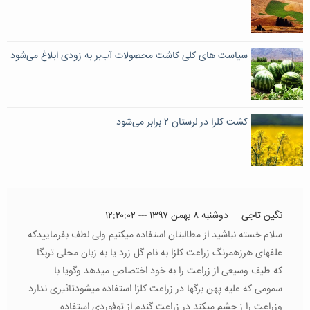
سیاست های کلی کاشت محصولات آب‌بر به زودی ابلاغ می‌شود
کشت کلزا در لرستان ٢ برابر می‌شود
نگین تاجی
دوشنبه ۸ بهمن ۱۳۹۷ --- ۱۲:۲۰:۰۲
سلام خسته نباشید از مطالبتان استفاده میکنیم ولی لطف بفرماییدکه
علفهای هرزهمرنگ زراعت کلزا به نام گل زرد یا به زبان محلی تربگا
که طیف وسیعی از زراعت را به خود اختصاص میدهد وگویا با
سمومی که علیه پهن برگها در زراعت کلزا استفاده میشودتاثیری ندارد
وزراعت را ز چشم میکند در زراعت گندم از توفوردی استفاده