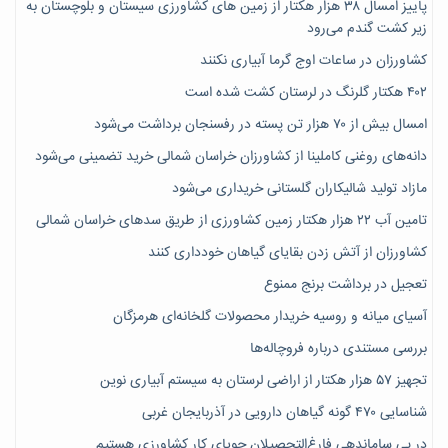
پاییز امسال ۳۸ هزار هکتار از زمین های کشاورزی سیستان و بلوچستان به
زیر کشت گندم می‌رود
کشاورزان در ساعات اوج گرما آبیاری نکنند
۴۰۲ هکتار گلرنگ در لرستان کشت شده است
امسال بیش از ۷۰ هزار تن پسته در رفسنجان برداشت می‌شود
دانه‌های روغنی کاملینا از کشاورزان خراسان شمالی خرید تضمینی می‌شود
مازاد تولید شالیکاران گلستانی خریداری می‌شود
تامین آب ۲۲ هزار هکتار زمین کشاورزی از طریق سدهای خراسان شمالی
کشاورزان از آتش زدن بقایای گیاهان خودداری کنند
تعجیل در برداشت برنج ممنوع
آسیای میانه و روسیه خریدار محصولات گلخانه‌ای هرمزگان
بررسی مستندی درباره فروچاله‌ها
تجهیز ۵۷ هزار هکتار از اراضی لرستان به سیستم آبیاری نوین
شناسایی ۴۷٠ گونه گیاهان دارویی در آذربایجان غربی
در پی ساماندهی فارغ‌التحصیلان جویای کارِ کشاورزی هستیم