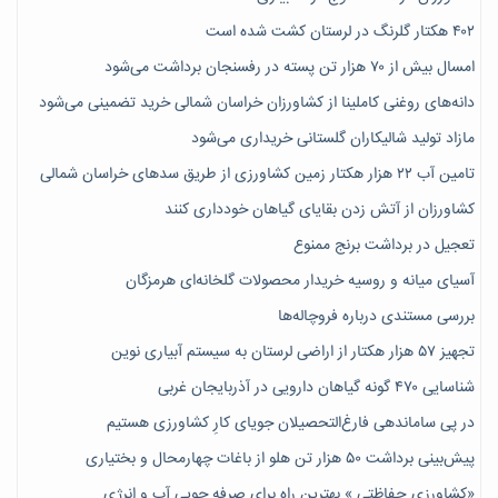
۴۰۲ هکتار گلرنگ در لرستان کشت شده است
امسال بیش از ۷۰ هزار تن پسته در رفسنجان برداشت می‌شود
دانه‌های روغنی کاملینا از کشاورزان خراسان شمالی خرید تضمینی می‌شود
مازاد تولید شالیکاران گلستانی خریداری می‌شود
تامین آب ۲۲ هزار هکتار زمین کشاورزی از طریق سدهای خراسان شمالی
کشاورزان از آتش زدن بقایای گیاهان خودداری کنند
تعجیل در برداشت برنج ممنوع
آسیای میانه و روسیه خریدار محصولات گلخانه‌ای هرمزگان
بررسی مستندی درباره فروچاله‌ها
تجهیز ۵۷ هزار هکتار از اراضی لرستان به سیستم آبیاری نوین
شناسایی ۴۷٠ گونه گیاهان دارویی در آذربایجان غربی
در پی ساماندهی فارغ‌التحصیلان جویای کارِ کشاورزی هستیم
پیش‎‌بینی برداشت ۵۰ هزار تن هلو از باغات چهارمحال و بختیاری
«کشاورزی حفاظتی » بهترین راه برای صرفه جویی آب و انرژی