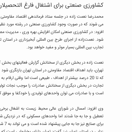
کشاورزی صنعتی برای اشتغال فارغ التحصیلا
می شوند که در صورت وجود کشاورزی صنعتی در رشته مورد نظرش
افزود: در کشاورزی صنعتی امکان افزایش بهره وری ، مدیریت م
شود
.
نعمت
‌زاده از اجرای طرح بین المللی آبخیزداری در استان
تجارب بین المللی بسیار موثر و مفید خواهد بود
.
نعمت زاده در بخش دیگری از سخنانش گزارش فعالیتهای بخش کشاور
که تا 20 درصد بیشتر از اهداف ، طبیعی است اما وقتی ارقام به این اندازه افزایش یابد باید اهداف ، بزرگتر تعریف شود
تجارت در بخش دیگری از سخنانش صادرات را موجب نجات تولید
است و با صادرات می توان واحدهای تولیدی را خودکفا و موفق ک
وی افزود: امسال در شورای عالی محیط زیست به اشغال برخی از
تعطیل و جا به جا شدند اما واحدهای مسکونی که در نزدیکی ش
برای صنایع نیز جا به جایی پیشنهاد شده است و می تواند به 7 شهرک صنعتی که در تهران مجوز دارند منتقل شوند
زدایی در استان تهران نیز گفت: تهران دارای بخشهایی است ک