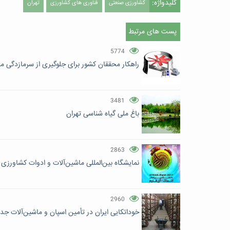
کلیدواژه:
کشاورزی صنعتی
فناوری های کشاورزی
تهران
پست های مرتبط
5774
راهکار محققان کشور برای جلوگیری از سرمازدگی 
3481
باغ ملی گیاه شناسی تهران
2863
نمایشگاه بین‌المللی ماشین‌آلات و ادوات کشاورزی (
2960
خوداتکایی ایران در تأمین اسپان و ماشین‌آلات جد