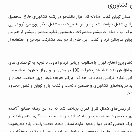
ن کشاورزی
محمدرضا نعمت زاده در جلسه ستاد فرماندهی اقتصاد مقاومتی استان تهران گفت: سالانه 50 هزار دانشجو در رشته کشاورزی فارغ التحصیل
ان شاغل خواهند شد و در غیر اینصورت به مشاغل دیگر روی می آورند
.
وی
صرف آب و صادرات بیشتر محصولات ، همچنین تولید محصول بیشتر فراهم می
 تهران قدردانی کرد و گفت: این طرح از دو بعد مشارکت مردمی و استفاده از
زی استان تهران را مطلوب ارزیابی کرد و افزود: با توجه به توانمندی های
تهران، باید اهداف اقتصاد مقاومتی در استان تهران بازنگری شود و افزایش یابد تا شاهد پیشرفت 190 درصدی در برخی از بخش‌ها نباشیم چرا
.
وزیر صنعت، معدن و
 در بخشهای کشاورزی و صنعتی دانست و گفت: بازار تهران و کشور محدود
رد
.
 زمین‌های شمال شرق تهران پرداخته شد که در این زمینه صنایع آلاینده
هر پردیس در منطقه خجیر ساخته شده بودند به محل دیگری منتقل شدند و
.
نعمت زاده درباره محرومیت
ه محروم ترین مناطق محسوب می شوند و باید بسیج با همکاری دستگاههای