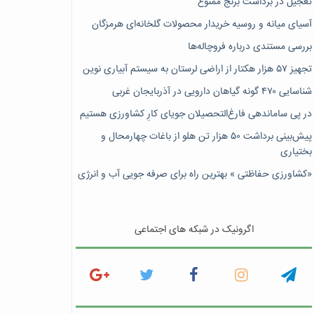
تعجیل در برداشت برنج ممنوع
آسیای میانه و روسیه خریدار محصولات گلخانه‌ای هرمزگان
بررسی مستندی درباره فروچاله‌ها
تجهیز ۵۷ هزار هکتار از اراضی لرستان به سیستم آبیاری نوین
شناسایی ۴۷٠ گونه گیاهان دارویی در آذربایجان غربی
در پی ساماندهی فارغ‌التحصیلان جویای کارِ کشاورزی هستیم
پیش‎‌بینی برداشت ۵۰ هزار تن هلو از باغات چهارمحال و
بختیاری
«کشاورزی حفاظتی » بهترین راه برای صرفه جویی آب و انرژی
اگرونیک در شبکه های اجتماعی