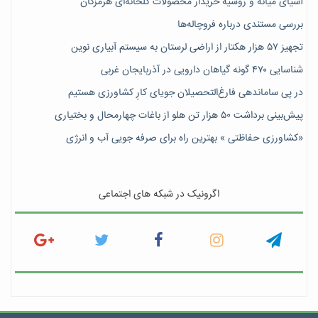
آسیای میانه و روسیه خریدار محصولات گلخانه‌ای هرمزگان
بررسی مستندی درباره فروچاله‌ها
تجهیز ۵۷ هزار هکتار از اراضی لرستان به سیستم آبیاری نوین
شناسایی ۴۷٠ گونه گیاهان دارویی در آذربایجان غربی
در پی ساماندهی فارغ‌التحصیلان جویای کارِ کشاورزی هستیم
پیش‎‌بینی برداشت ۵۰ هزار تن هلو از باغات چهارمحال و بختیاری
«کشاورزی حفاظتی » بهترین راه برای صرفه جویی آب و انرژی
اگرونیک در شبکه های اجتماعی