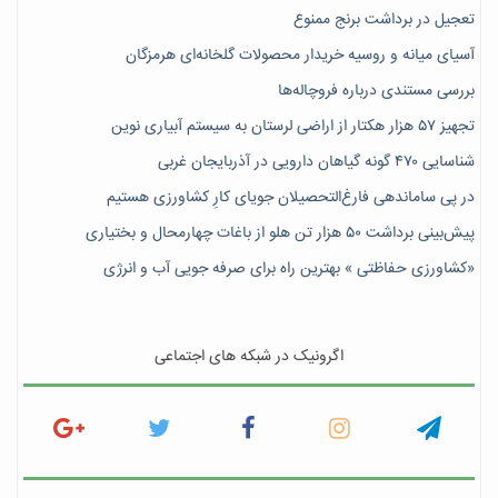
تعجیل در برداشت برنج ممنوع
آسیای میانه و روسیه خریدار محصولات گلخانه‌ای هرمزگان
بررسی مستندی درباره فروچاله‌ها
تجهیز ۵۷ هزار هکتار از اراضی لرستان به سیستم آبیاری نوین
شناسایی ۴۷٠ گونه گیاهان دارویی در آذربایجان غربی
در پی ساماندهی فارغ‌التحصیلان جویای کارِ کشاورزی هستیم
پیش‎‌بینی برداشت ۵۰ هزار تن هلو از باغات چهارمحال و بختیاری
«کشاورزی حفاظتی » بهترین راه برای صرفه جویی آب و انرژی
اگرونیک در شبکه های اجتماعی