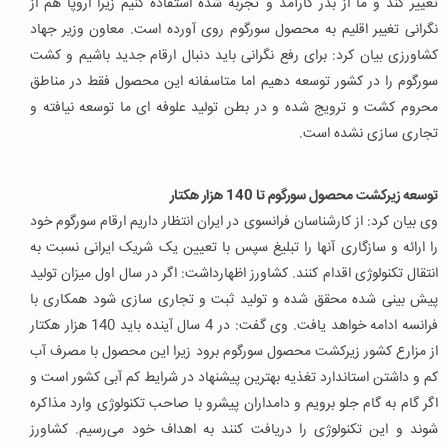
تغییر کند و ما از بذر کارآمد و تجربه شده استفاده کنیم زیرا اروپا هم از
نگرانی تغیبر اقلیم به محصول سورگوم روی آورده است. معاون وزیر جهاد
کشاورزی بیان کرد: برای رفع نگرانی باید دنبال ارقام جدید باشیم و کشت
سورگوم را در کشور توسعه دهیم اما متاسفانه این محصول فقط در مناطق
محروم کشت و ترویج شده و در بطن تولید علوفه ای ما توسعه نیافته و
تجاری سازی نشده است.
توسعه زیرکشت محصول سورگوم تا 140 هزار هکتار
وی بیان کرد: از کارشناسان فرانسوی در ایران انتظار داریم ارقام سورگوم خود
را ارائه و سازگاری آنها را تبلیغ سپس با تعیین یک شریک ایرانی نسبت به
انتقال تکنولوژی اقدام کنند. کشاورز اظهارداشت: اگر در سال اول میزان تولید
پیش بینی شده محقق شده و تولید ثبت و تجاری سازی شود همکاری با
فرانسه ادامه خواهد یافت. وی گفت: در 4 سال آینده باید 140 هزار هکتار
از مزارع کشور زیرکشت محصول سورگوم برود زیرا این محصول با مصرف آب
کم و داشتن استاندارد تغذیه بهترین پیشنهاد در شرایط کم آبی کشور است و
اگر گام به گام جلو برویم و دامداران پیشرو با صاحب تکنولوژی وارد مذاکره
شوند و این تکنولوژی را دریافت کنند به اهداف خود می‌رسیم. کشاورز