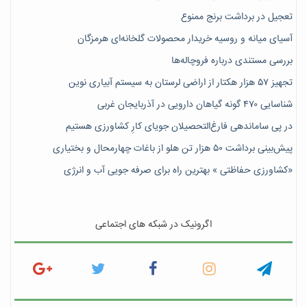
تعجیل در برداشت برنج ممنوع
آسیای میانه و روسیه خریدار محصولات گلخانه‌ای هرمزگان
بررسی مستندی درباره فروچاله‌ها
تجهیز ۵۷ هزار هکتار از اراضی لرستان به سیستم آبیاری نوین
شناسایی ۴۷٠ گونه گیاهان دارویی در آذربایجان غربی
در پی ساماندهی فارغ‌التحصیلان جویای کارِ کشاورزی هستیم
پیش‎‌بینی برداشت ۵۰ هزار تن هلو از باغات چهارمحال و بختیاری
«کشاورزی حفاظتی » بهترین راه برای صرفه جویی آب و انرژی
اگرونیک در شبکه های اجتماعی