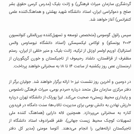
گردشگری سازمان میراث فرهنگی) و ژانت بلیک (مدرس کرسی حقوق بشر
صلح و دموکراسی ایران، استاد دانشگاه شهید بهشتی و هماهنگ‌کننده علمی
کنفرانس) آغاز خواهد شد.
سپس رائول گوسومی (متخصص توسعه و تسهیل‌کننده بین‌المللی کنوانسیون
۲۰۰۳ یونسکو) و لوکاس لیکسیسکی (استاد دانشگاه نیوساوس والس
استرالیا)، اوریم اولسر اوزنل از ترکیه، ژانت بلیک و منیر خلقی از ایران، رستم
مظفرف از قزاقستان، دلشاد رحیموف از تاجیکستان و خورن گریگوریان از
ارمنستان عص روز یکشنبه از ساعت ۱۴ تا ۱۸ به سخنرانی خواهند پرداخت.
در دومین و آخرین روز نشست نیز ۱۰ ارائه برگزار خواهند شد. جولیان برگر از
دفتر مرکزی سازمان ملل متحد درباره «مردم بومی، میراث فرهنگی ناملموس
و پایداری محیط زیستی» صحبت می‌کند. لیزا پورلک از دانشگاه تهران درباره
«ارزش نهادن به دانش بومی برای مدیریت تالاب‌ها؛ سنت دامگاه در فریدون
کنار» به سخنرانی می‌پردازد. همچنین لاله دارایی (هماهنگ کننده ملی
تسهیلات کوچک محیط زیست جهانی)، ظفر قلمرادوف استاد دانشگاه از
تاجیکستان ارائه‌هایی را انجام می‌دهند. آتوسا مومنی (مدیر کل دفتر