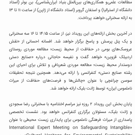
مطالعات علمی‌و همکاری‌های بین‌الملل بنیاد ایران‌شناسی)، بن بوئر (استاد
دانشگاه از استرالیا) و استفان گروبر (استاد دانشگاه از ژاپن) از ساعت ۱۱ تا ۱۳
به ارائه سخنرانی خواهند پرداخت.
در آخرین بخش ارائه‌های این رویداد نیز، از ساعت ۱۴:۱۵ تا ۱۶ سه سخنرانی
و یک پنل پرسش و پاسخ برگزار خواهد شد. افسانه احسانی از «نقش
عروسک‌های بومی در حفاظت از محیط زیست؛ مطالعه موردی روستای
اردبیلک قزوین» خواهد گفت و نفیسه حاجاتی درباره «صنایع دستی
دوستدار محیط زیست؛ مطالعه موردی شعربافی و تلاش برای احیای این
رشته صنایع دستی» کنفرانسی را ارائه می‌دهد. همچنین نتیجه تحقیقات
سوسن چراغچی با عنوان «چالش‌ها و فرصت‌های حفاظت از میراث
ناملموس ایران» توسط ژانت بلیک ارائه خواهد شد.
پایان بخش این رویداد ۲ روزه نیز مراسم اختتامیه با سخنرانی رضا سجودی
و ژانت بلیک، مسئولان برگزاری کنفرانس خواهد بود. نشست تخصصی
پاسداری از میراث فرهنگی ناملموس برای پایداری زیست محیطی با عنوان
«International Expert Meeting on Safeguarding Intangible