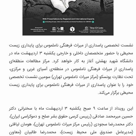
نشست تخصصی پاسداری از میراث فرهنگی ناملموس برای پایداری زیست
محیطی با حضور متخصصان داخلی و خارجی یکشنبه ۳ اردیبهشت ماه در
دانشگاه شهید بهشتی آغاز به کار خواهد کرد. مرکز مطالعات منطقه‌ای
پاسداری از میراث فرهنگی ناملموس در منطقه‌ی آسیای غربی و مرکزی،
تحت نظارت یونسکو (مرکز میراث ناملموس تهران) سومین نشست تخصصی
خود را با عنوان پاسداری از میراث فرهنگی ناملموس برای پایداری زیست
محیطی برگزار می‌کند.
این رویداد از ساعت ۹ صبح یکشنبه ۳ اردیبهشت ماه با سخنرانی دکتر
حسین میرمحمد صادقی (رییس کرسی حقوق بشر صلح و دموکراسی ایران)،
دکتر محمدرضا سجودی (رئیس مرکز میراث ناملموس تهران)، هومان لیاقتی
(مدیرعامل صندوق ملی محیط زیست)، محمدرضا طالبیان (معاون