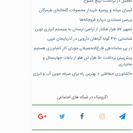
تعجیل در برداشت برنج ممنوع
آسیای میانه و روسیه خریدار محصولات گلخانه‌ای هرمزگان
بررسی مستندی درباره فروچاله‌ها
تجهیز ۵۷ هزار هکتار از اراضی لرستان به سیستم آبیاری نوین
شناسایی ۴۷٠ گونه گیاهان دارویی در آذربایجان غربی
در پی ساماندهی فارغ‌التحصیلان جویای کارِ کشاورزی هستیم
پیش‎‌بینی برداشت ۵۰ هزار تن هلو از باغات چهارمحال و
بختیاری
«کشاورزی حفاظتی » بهترین راه برای صرفه جویی آب و انرژی
اگرونیک در شبکه های اجتماعی