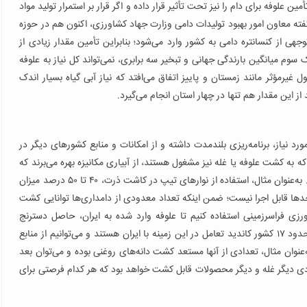
وفه برای دام را نیز تحت تأثیر قرار داده و اگر قرار بر استمرار تولید مواد
گفته معاون امور بهبود تولیدات دامی وزارت جهاد کشاورزی، اکنون هم در حوزه
ی از کنسانتره دامی به کشور وارد می‌شود؛ بنابراین تأمین مقدار زیادی از
سوم میانگین بارندگی جهانی و تبخیر سه برابری، نمی‌تواند کل نیاز به علوفه
ت که ۷۰ درصد بارش‌ها در فصول غیرمؤثر مانند زمستان و پاییز اتفاق می‌افتد که نیاز آبی گیاه بسیار اندک
رد نیاز، برنامه‌ریزی بلندمدت داشته و از امکانات و منابع کشورهای دیگر در
ه به کشت علوفه یا غله نیز مشغول هستند، از آبیاری مکانیزه بهره می‌برند که
این موضوع بهره‌وری آب را تا میزان قابل توجهی افزایش می‌دهد. به‌عنوان مثال، استفاده از نوارهای تیپ در کاشت ذرت، ۴۰ تا ۵۰ درصد میزان
حدها قابل اجرا نیست؛ ضمن اینکه تعداد معدودی از دامداری‌ها توانایی کشت
شاورزی فراسرزمینی استفاده کنیم تا علوفه وارد شده به ایران، حاصل دسترنج
کشاورزان ایرانی باشد؛ منتها در زمین کشورهای دیگر. اکنون نیز حدود ۱۷ کشور کاندید تعامل در این زمینه با ایران هستند و می‌توانیم از منابع
‌عنوان مثال، تعدادی از آنها مستعد کشت دانه‌های روغنی بوده و می‌توان بعد
دادی دیگر غله و دیگر محصولات قابل کشت خواهد بود که هر کدام فرصتی برای