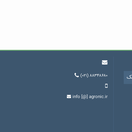
(۰۲۱) ۸۸۳۴۸۶۸۰
یک
info [@] agronic.ir