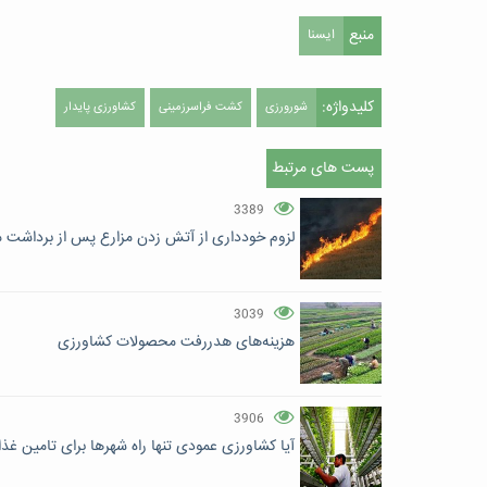
منبع
ایسنا
کلیدواژه:
شورورزی
کشت فراسرزمینی
کشاورزی پایدار
پست های مرتبط
3389
لزوم خودداری از آتش زدن مزارع پس از برداشت
3039
هزینه‌های هدررفت محصولات کشاورزی
3906
آیا کشاورزی عمودی تنها راه شهرها برای تامین غ