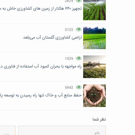
2829
تجهیز ۶۴٠ هکتار از زمین های کشاورزی خاش به سیستم های نوین آبیاری
3122
اراضی کشاورزی گلستان آب می‌بلعد
1529
راه مواجهه با بحران کمبود آب استفاده از فناوری د
5942
حفظ منابع آب و خاک تنها راه رسیدن به توسعه پا
نظر شما