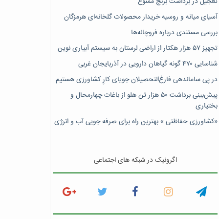
تعجیل در برداشت برنج ممنوع
آسیای میانه و روسیه خریدار محصولات گلخانه‌ای هرمزگان
بررسی مستندی درباره فروچاله‌ها
تجهیز ۵۷ هزار هکتار از اراضی لرستان به سیستم آبیاری نوین
شناسایی ۴۷٠ گونه گیاهان دارویی در آذربایجان غربی
در پی ساماندهی فارغ‌التحصیلان جویای کارِ کشاورزی هستیم
پیش‎‌بینی برداشت ۵۰ هزار تن هلو از باغات چهارمحال و
بختیاری
«کشاورزی حفاظتی » بهترین راه برای صرفه جویی آب و انرژی
اگرونیک در شبکه های اجتماعی