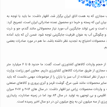
جازی که به همت اتاق ایران برگزار شد، اظهار داشت: ما باید با توجه به
یان این که پسته و خرما دو محصول عمده صادراتی ایران است، تصریح کرد:
 است و نمی تواند جایگزین آب مورد نیاز محصولاتی مانند گندم، جو و ذرت
 و چگونگی آب به عنوان ظرفیت جایگزینی توجه شود ضمن آن که باید آماده
 محصولات احتیاج به تجدید نظر داشته باشد، ما هم در مورد صادرات بعضی
م.
وی با اذعان به این که میزان واردات آب مجازی در کشور ناشی از حجم واردات کالاهای کشاورزی است، گفت: ما حدود ۵ تا ۶ میلیارد متر
ر سال واردات آب مجازی از طریق صادرات کالاهای کشاورزی داریم. معاون امور زراعت وزارت
م از نظر استفاده از آب سبز یا باران را از موضوعات مهمی دانست که باید
 سایر محصولات مانند شیر، مرغ، گوشت قرمز و آبزی پروری و کالاهای صنعتی
مانند کاغذ و چرم نیز باید محاسبه شود. کشاورز در مورد صادرات و واردات محصولات زراعی نیز اظهار داشت: در سال های ۲۰۱۶ و ۲۰۱۷ میزان
واردات محصولات کشاورزی کشور دچار نوسانات ناشی از شرایط اقلیمی و بی توجهی به تولید در سال ۸۴ بود اما در زمینه صادارت، پایداری
زی از سه میلیون تن به پنج میلیون تن در دو سال اخیر رسیده است.