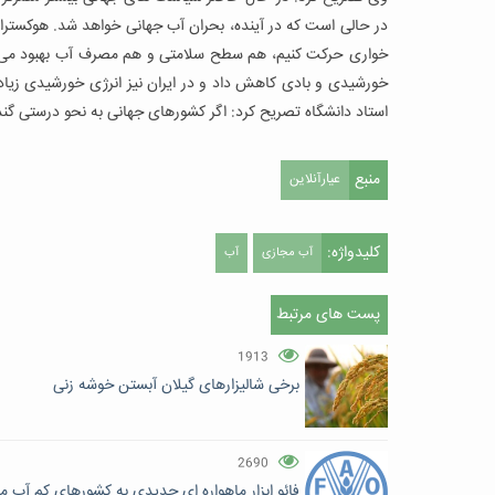
در حالی است که در آینده، بحران آب جهانی خواهد شد. هوکسترا 
خواری حرکت کنیم، هم سطح سلامتی و هم مصرف آب بهبود می یابد
خورشیدی و بادی کاهش داد و در ایران نیز انرژی خورشیدی زیاد 
استاد دانشگاه تصریح کرد: اگر کشورهای جهانی به نحو درستی گندم مصرف کنند می توانیم
منبع
عیارآنلاین
کلیدواژه:
آب مجازی
آب
پست های مرتبط
1913
برخی شالیزارهای گیلان آبستن خوشه زنی
2690
فائو ابزار ماهواره ای جدیدی به کشورهای کم آب م