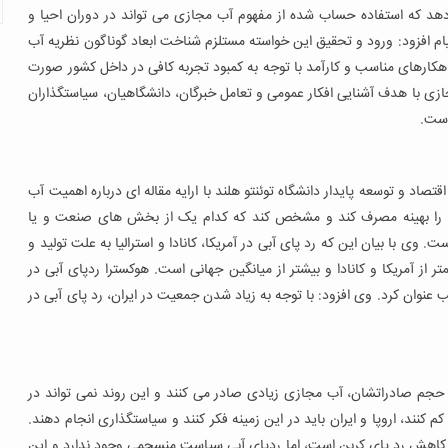
هد که استفاده حساب شده از مفهوم آب مجازی می تواند در دوران احیا و
ام افزود: ورود و تحقیق این خواسته مستلزم شناخت ابعاد گوناگون نظریه آب
هکارهای مناسب و کارآمد با توجه به کمبود تجربه کافی در داخل کشور صورت
ازی با هدف آشنایی افکار عمومی و تعامل خبرگان، دانشگاهیان، سیاستگذاران
است.
اد و توسعه پایدار دانشگاه توئنتو هلند با ارایه مقاله ای درباره اهمیت آب
، آب را بهینه مصرف کند و مشخص کند که کدام یک از بخش های صنعت و یا
وی با بیان این که رد پای آبی در آمریکا، کانادا و استرالیا به علت تولید و
ر از آمریکا و کانادا و بیشتر از میانگین جهانی است. هوکسترا ردپای آبی در
ای هر نفر ۲ هزار متر مکعب و در جهان ۱۴۰۰ متر مکعب عنوان کرد. وی افزود: با توجه به زیاد شدن جمعیت در ایران، رد پای آبی در
ه به حجم صادراتشان، آب مجازی زیادی صادر می کنند و این روند نمی تواند در
 کم کنند، اروپا و ایران باید در این زمینه فکر کنند و سیاستگذاری انجام دهند.
کاهش رد پای کربن است، اما ردپای آبی سیاست منسجمی وجود ندارد و این