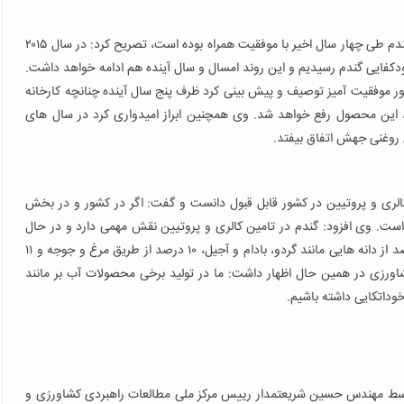
وی با بیان این که روند تولید برخی محصولات استراتژیک مانند گندم طی چهار سال اخیر با موفقیت همراه بوده است، تصریح کرد: در سال ۲۰۱۵
فایی گندم رسیدیم و این روند امسال و سال آینده هم ادامه خواهد داشت.
شور موفقیت آمیز توصیف و پیش بینی کرد ظرف پنج سال آینده چنانچه کارخانه
این محصول رفع خواهد شد. وی همچنین ابراز امیدواری کرد در سال های
ای روغنی جهش اتفاق بیفتد.
لری و پروتیین در کشور قابل قبول دانست و گفت: اگر در کشور و در بخش
ید کنیم عدد خوبی است. وی افزود: گندم در تامین کالری و پروتیین نقش مهمی دارد و در حال
حاضر ۳۶ درصد پروتیین مورد نیاز کشور از طریق گندم، ۱۰.۵ درصد از دانه هایی مانند گردو، بادام و آجیل، ۱۰ درصد از طریق مرغ و جوجه و ۱۱
اورزی در همین حال اظهار داشت: ما در تولید برخی محصولات آب بر مانند
 خوداتکایی داشته باشیم.
وسط مهندس حسین شریعتمدار رییس مرکز ملی مطالعات راهبردی کشاورزی و