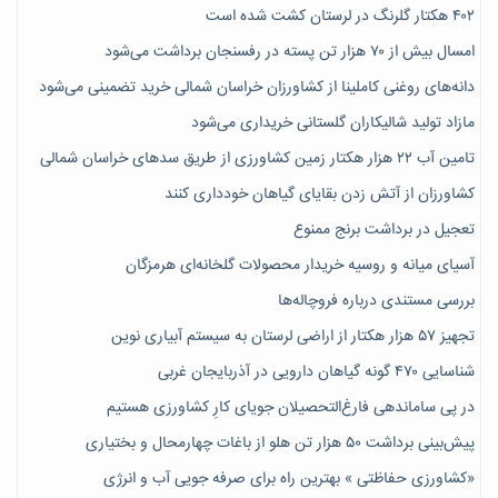
۴۰۲ هکتار گلرنگ در لرستان کشت شده است
امسال بیش از ۷۰ هزار تن پسته در رفسنجان برداشت می‌شود
دانه‌های روغنی کاملینا از کشاورزان خراسان شمالی خرید تضمینی می‌شود
مازاد تولید شالیکاران گلستانی خریداری می‌شود
تامین آب ۲۲ هزار هکتار زمین کشاورزی از طریق سدهای خراسان شمالی
کشاورزان از آتش زدن بقایای گیاهان خودداری کنند
تعجیل در برداشت برنج ممنوع
آسیای میانه و روسیه خریدار محصولات گلخانه‌ای هرمزگان
بررسی مستندی درباره فروچاله‌ها
تجهیز ۵۷ هزار هکتار از اراضی لرستان به سیستم آبیاری نوین
شناسایی ۴۷٠ گونه گیاهان دارویی در آذربایجان غربی
در پی ساماندهی فارغ‌التحصیلان جویای کارِ کشاورزی هستیم
پیش‎‌بینی برداشت ۵۰ هزار تن هلو از باغات چهارمحال و بختیاری
«کشاورزی حفاظتی » بهترین راه برای صرفه جویی آب و انرژی