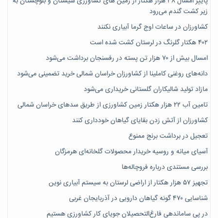
پاییز امسال ۳۸ هزار هکتار از زمین های کشاورزی سیستان و بلوچستان به
زیر کشت گندم می‌رود
کشاورزان در ساعات اوج گرما آبیاری نکنند
۴۰۲ هکتار گلرنگ در لرستان کشت شده است
امسال بیش از ۷۰ هزار تن پسته در رفسنجان برداشت می‌شود
دانه‌های روغنی کاملینا از کشاورزان خراسان شمالی خرید تضمینی می‌شود
مازاد تولید شالیکاران گلستانی خریداری می‌شود
تامین آب ۲۲ هزار هکتار زمین کشاورزی از طریق سدهای خراسان شمالی
کشاورزان از آتش زدن بقایای گیاهان خودداری کنند
تعجیل در برداشت برنج ممنوع
آسیای میانه و روسیه خریدار محصولات گلخانه‌ای هرمزگان
بررسی مستندی درباره فروچاله‌ها
تجهیز ۵۷ هزار هکتار از اراضی لرستان به سیستم آبیاری نوین
شناسایی ۴۷٠ گونه گیاهان دارویی در آذربایجان غربی
در پی ساماندهی فارغ‌التحصیلان جویای کارِ کشاورزی هستیم