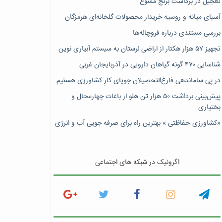
تعجیل در برداشت برنج ممنوع
آسیای میانه و روسیه خریدار محصولات گلخانه‌ای هرمزگان
بررسی مستندی درباره فروچاله‌ها
تجهیز ۵۷ هزار هکتار از اراضی لرستان به سیستم آبیاری نوین
شناسایی ۴۷٠ گونه گیاهان دارویی در آذربایجان غربی
در پی ساماندهی فارغ‌التحصیلان جویای کارِ کشاورزی هستیم
پیش‎‌بینی برداشت ۵۰ هزار تن هلو از باغات چهارمحال و
بختیاری
«کشاورزی حفاظتی » بهترین راه برای صرفه جویی آب و انرژی
اگرونیک در شبکه های اجتماعی