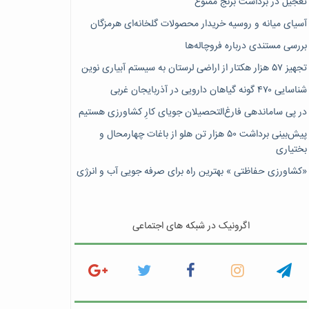
تعجیل در برداشت برنج ممنوع
آسیای میانه و روسیه خریدار محصولات گلخانه‌ای هرمزگان
بررسی مستندی درباره فروچاله‌ها
تجهیز ۵۷ هزار هکتار از اراضی لرستان به سیستم آبیاری نوین
شناسایی ۴۷٠ گونه گیاهان دارویی در آذربایجان غربی
در پی ساماندهی فارغ‌التحصیلان جویای کارِ کشاورزی هستیم
پیش‎‌بینی برداشت ۵۰ هزار تن هلو از باغات چهارمحال و
بختیاری
«کشاورزی حفاظتی » بهترین راه برای صرفه جویی آب و انرژی
اگرونیک در شبکه های اجتماعی