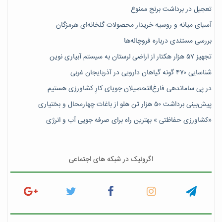
تعجیل در برداشت برنج ممنوع
آسیای میانه و روسیه خریدار محصولات گلخانه‌ای هرمزگان
بررسی مستندی درباره فروچاله‌ها
تجهیز ۵۷ هزار هکتار از اراضی لرستان به سیستم آبیاری نوین
شناسایی ۴۷٠ گونه گیاهان دارویی در آذربایجان غربی
در پی ساماندهی فارغ‌التحصیلان جویای کارِ کشاورزی هستیم
پیش‎‌بینی برداشت ۵۰ هزار تن هلو از باغات چهارمحال و بختیاری
«کشاورزی حفاظتی » بهترین راه برای صرفه جویی آب و انرژی
اگرونیک در شبکه های اجتماعی