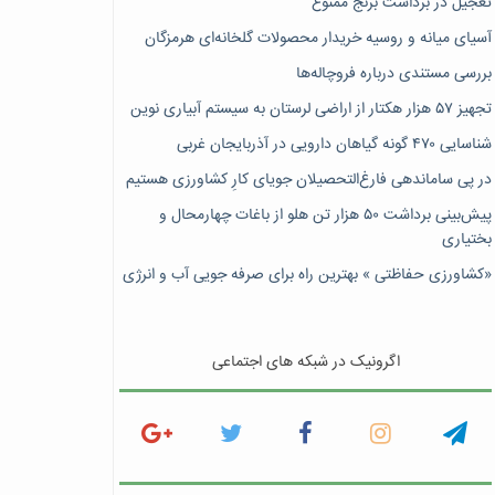
تعجیل در برداشت برنج ممنوع
آسیای میانه و روسیه خریدار محصولات گلخانه‌ای هرمزگان
بررسی مستندی درباره فروچاله‌ها
تجهیز ۵۷ هزار هکتار از اراضی لرستان به سیستم آبیاری نوین
شناسایی ۴۷٠ گونه گیاهان دارویی در آذربایجان غربی
در پی ساماندهی فارغ‌التحصیلان جویای کارِ کشاورزی هستیم
پیش‎‌بینی برداشت ۵۰ هزار تن هلو از باغات چهارمحال و
بختیاری
«کشاورزی حفاظتی » بهترین راه برای صرفه جویی آب و انرژی
اگرونیک در شبکه های اجتماعی