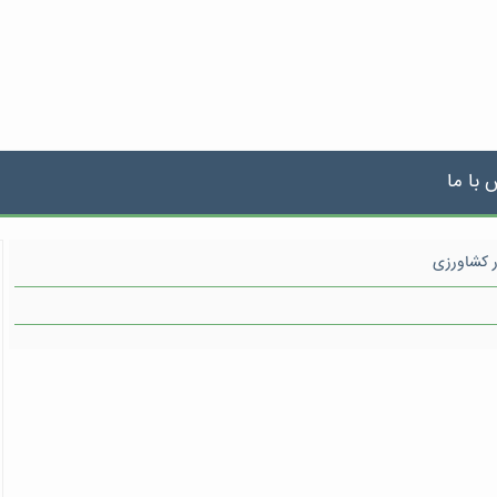
 با ما
در کشاورزی