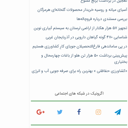
تعجیل در برداشت برنج ممنوع
آسیای میانه و روسیه خریدار محصولات گلخانه‌ای هرمزگان
بررسی مستندی درباره فروچاله‌ها
تجهیز ۵۷ هزار هکتار از اراضی لرستان به سیستم آبیاری نوین
شناسایی ۴۷٠ گونه گیاهان دارویی در آذربایجان غربی
در پی ساماندهی فارغ‌التحصیلان جویای کارِ کشاورزی هستیم
پیش‎‌بینی برداشت ۵۰ هزار تن هلو از باغات چهارمحال و
بختیاری
«کشاورزی حفاظتی » بهترین راه برای صرفه جویی آب و انرژی
اگرونیک در شبکه های اجتماعی