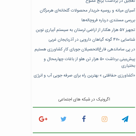
تعجیل در برداشت برنج ممنوع
آسیای میانه و روسیه خریدار محصولات گلخانه‌ای هرمزگان
بررسی مستندی درباره فروچاله‌ها
تجهیز ۵۷ هزار هکتار از اراضی لرستان به سیستم آبیاری نوین
شناسایی ۴۷٠ گونه گیاهان دارویی در آذربایجان غربی
در پی ساماندهی فارغ‌التحصیلان جویای کارِ کشاورزی هستیم
پیش‎‌بینی برداشت ۵۰ هزار تن هلو از باغات چهارمحال و
بختیاری
«کشاورزی حفاظتی » بهترین راه برای صرفه جویی آب و انرژی
اگرونیک در شبکه های اجتماعی