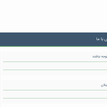
 با ما
وجه نباشند
یلان