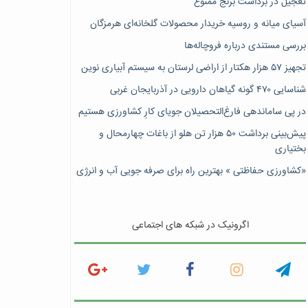
تعجیل در برداشت برنج ممنوع
آسیای میانه و روسیه خریدار محصولات گلخانه‌ای هرمزگان
بررسی مستندی درباره فروچاله‌ها
تجهیز ۵۷ هزار هکتار از اراضی لرستان به سیستم آبیاری نوین
شناسایی ۴۷٠ گونه گیاهان دارویی در آذربایجان غربی
در پی ساماندهی فارغ‌التحصیلان جویای کارِ کشاورزی هستیم
پیش‎‌بینی برداشت ۵۰ هزار تن هلو از باغات چهارمحال و
بختیاری
«کشاورزی حفاظتی » بهترین راه برای صرفه جویی آب و انرژی
اگرونیک در شبکه های اجتماعی