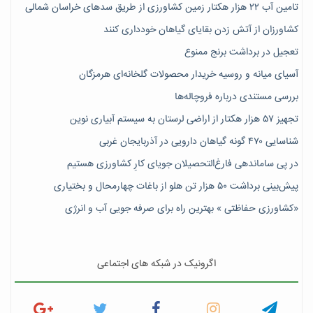
تامین آب ۲۲ هزار هکتار زمین کشاورزی از طریق سدهای خراسان شمالی
کشاورزان از آتش زدن بقایای گیاهان خودداری کنند
تعجیل در برداشت برنج ممنوع
آسیای میانه و روسیه خریدار محصولات گلخانه‌ای هرمزگان
بررسی مستندی درباره فروچاله‌ها
تجهیز ۵۷ هزار هکتار از اراضی لرستان به سیستم آبیاری نوین
شناسایی ۴۷٠ گونه گیاهان دارویی در آذربایجان غربی
در پی ساماندهی فارغ‌التحصیلان جویای کارِ کشاورزی هستیم
پیش‎‌بینی برداشت ۵۰ هزار تن هلو از باغات چهارمحال و بختیاری
«کشاورزی حفاظتی » بهترین راه برای صرفه جویی آب و انرژی
اگرونیک در شبکه های اجتماعی