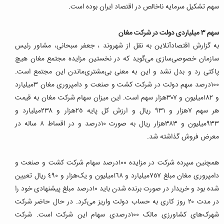
سهم تشکیل سرمایه ناخالص در اقتصاد ایران بوده است.
سهم ٣ میلیاردی دولت در شرکت مغان
به گزارش اقتصادآنلاین به نقل از شهروند ، جعفر سبحانی، مشاور رئیس
سازمان خصوصی‌سازی می‌گوید که در نخستین مزایده مجتمع مغان هیچ
پاکتی رد و بدل نشد و این به معنی بی‌مشتری‌ماندن این مجتمع است.
١٠٠‌درصد سهم دولت در شرکت کشت و صنعت و دامپروری مغان ٣‌میلیارد
و ١٨٢‌میلیون و ٣٠٧‌هزار سهم است. این میزان سهام شرکت مغان به قیمت
هر سهم ٧‌هزار و ٩٣١ ریال و ارزش کل پایه ٢٥‌هزار و ٢٣٨‌میلیارد و
٩٣٣‌میلیون و ٣٨٣‌هزار ریال به صورت ١٠‌درصد و در اقساط ٨ ساله در
معرض فروش گذاشته شد.
همچنین سپرده شرکت در مزایده ١٠٠‌درصد سهام شرکت کشت و صنعت و
دامپروری مغان مبلغ ٧٥٧‌میلیارد و ١٦٨‌میلیون و یک‌هزار و ٤٩٠ ریال تعیین
شده بود و خریدار در صورت برنده شدن باید ١٠‌درصد مبلغ پیشنهادی خود را
در مدت ٢٠ روز کاری به حساب دولت واریز می‌کرد. در حال حاضر شرکت
شهرک‌های کشاورزی مالک ١٠٠‌درصدی سهام این شرکت است. شرکت