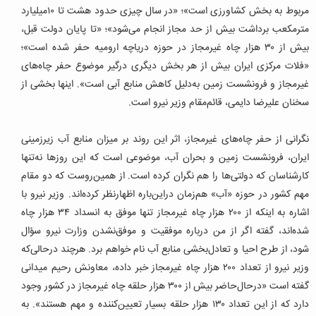
مربوط به بخش کشاورزی است»؛ «در سال چیزی حدود هشت تا ۱۰‌میلیارد
مترمکعب برداشت بیش از حد مجاز انجام می‌شود»؛ «تا پایان دولت قبل،‌
بیش از ۳۰‌ هزار چاه غیرمجاز در حوزه دریاچه ارومیه حفر شده است»؛
«فلات مرکزی ایران بیش از هر بخش دیگری درگیر موضوع حفر چاه‌های
غیرمجاز و فرونشست زمین به‌دلیل کاهش منابع آبی است». اینها بخشی از
سخنان علیرضا دایمی، قائم‌مقام وزیر نیرو است.
نگرانی از حفر چاه‌های غیرمجاز، اثر این روند بر میزان منابع آب زیرزمینی
ایران، فرونشست زمین و بحران آب، موضوعی است که این روزها نه‌تنها
کارشناسان که دولتی‌ها را هم نگران کرده است. از همین‌روست که دو مقام
مهم کشور در حوزه «آب» هم‌زمان دراین‌باره اظهارنظر کرده‌اند. وزیر نیرو با
اشاره به اینکه از ۲۰۰‌ هزار چاه غیرمجاز تنها موفق به انسداد ۳۴‌ هزار چاه
شده‌اند، گفته اگر از من درباره موفقیت‌ و موفق‌نشدن وزارت نیرو سؤال
شود، از طرح احیا و تعادل‌بخشی منابع آب نام خواهم برد. هرچند در‌حالی‌که
وزیر نیرو از تعداد ۲۰۰‌ هزار چاه غیرمجاز خبر داده، معاونش رحیم میدانی
گفته است «درحال‌حاضر بیش از ۳۰۰‌ هزار حلقه چاه غیرمجاز در کشور وجود
دارد که از این تعداد ۱۳۰‌ هزار حلقه بسیار تعیین‌کننده و مهم هستند». به