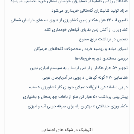
دانه‌های روغنی کاملینا از کشاورزان خراسان شمالی خرید تضمینی می‌شود
مازاد تولید شالیکاران گلستانی خریداری می‌شود
تامین آب ۲۲ هزار هکتار زمین کشاورزی از طریق سدهای خراسان شمالی
کشاورزان از آتش زدن بقایای گیاهان خودداری کنند
تعجیل در برداشت برنج ممنوع
آسیای میانه و روسیه خریدار محصولات گلخانه‌ای هرمزگان
بررسی مستندی درباره فروچاله‌ها
تجهیز ۵۷ هزار هکتار از اراضی لرستان به سیستم آبیاری نوین
شناسایی ۴۷٠ گونه گیاهان دارویی در آذربایجان غربی
در پی ساماندهی فارغ‌التحصیلان جویای کارِ کشاورزی هستیم
پیش‎‌بینی برداشت ۵۰ هزار تن هلو از باغات چهارمحال و بختیاری
«کشاورزی حفاظتی » بهترین راه برای صرفه جویی آب و انرژی
اگرونیک در شبکه های اجتماعی