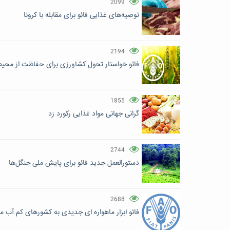
2099
توصیه‌های غذایی فائو برای مقابله با کرونا
2194
فائو خواستار تحول کشاورزی برای حفاظت از محی
1855
گرانی جهانی مواد غذایی رکورد زد
2744
دستورالعمل‌ جدید فائو برای پایش ملی جنگل‌ها
2688
فائو ابزار ماهواره ای جدیدی به کشورهای کم آب م