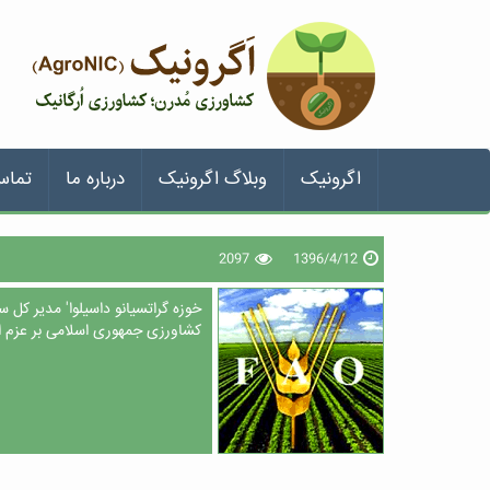
اگرونیک
وبلاگ اگرونیک
درباره ما
تماس
2097
1396/4/12
خوزه گراتسیانو داسیلوا' مدیر کل 
کشاورزی جمهوری اسلامی بر عزم ای