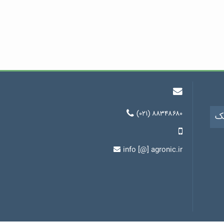
(۰۲۱) ۸۸۳۴۸۶۸۰
یک
info [@] agronic.ir