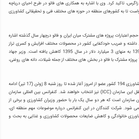
اگرس، تاکید کرد.
وی با اشاره به همکاری های فائو در طرح احیای دریاچه
خواست تا به کشورهای منطقه در حوزه های مختلف فنی و تحقیقاتی کشاورزی
دار به افزایش 600 درصدی تعداد و حجم اعتبارات پروژه های مشترک میان ایران و فائو درچهار سال گذشته اشاره
داشته و ضریب خودکفایی کشور در محصولات مختلف افزایش و کسری تراز
تجاری بخش کشاورزی نیز از منهای 8 میلیارد دلار در سال 1392 به منهای 3 میلیارد دلار در سال 1395 کاهش یافته است. وزیر جهاد
کشاورزی ایران در این دیدار همچنین یادآور شد که هم اکنون 19 پروژه مشترک با فائو در بخش های مختلف از جمله شیلات، دانه های روغنی،
چهلمین اجلاس بین المللی فائو که با حضور نمایندگان و وزرای کشاورزی 194 کشور عضو از امروز آغاز شده تا روز شنبه 8 ژوئن (17 تیر) ادامه
خواهد داشت و اعضای شورای فائو و رئیس جدید شورای مستقل این سازمان (ICC) نیز انتخاب خواهند شد. کنفرانس بین المللی سازمان
 سازمان است که هر دو سال یک بار با حضور وزیران کشاورزی و برخی از
 194 کشور عضو فائو برگزار می شود. شرکت کنندگان در این کنفرانس درباره موضوعات مهم منطقه ‌ای،
شاورزی خانوادگی و کاهش ضایعات محصولات کشاورزی و غذایی به بحث و