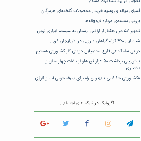
تعجیل در برداشت برنج ممنوع
آسیای میانه و روسیه خریدار محصولات گلخانه‌ای هرمزگان
بررسی مستندی درباره فروچاله‌ها
تجهیز ۵۷ هزار هکتار از اراضی لرستان به سیستم آبیاری نوین
شناسایی ۴۷٠ گونه گیاهان دارویی در آذربایجان غربی
در پی ساماندهی فارغ‌التحصیلان جویای کارِ کشاورزی هستیم
پیش‎‌بینی برداشت ۵۰ هزار تن هلو از باغات چهارمحال و
بختیاری
«کشاورزی حفاظتی » بهترین راه برای صرفه جویی آب و انرژی
اگرونیک در شبکه های اجتماعی